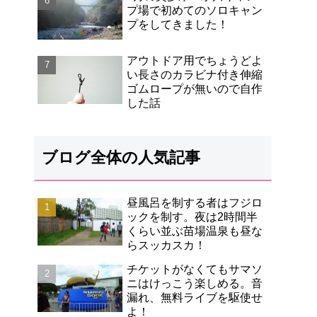
プ場で初めてのソロキャン
プをしてきました！
アウトドア用でちょうどよ
い長さのカラビナ付き伸縮
ゴムロープが無いので自作
した話
ブログ全体の人気記事
昼風呂を制する者はフジロ
ックを制す。夜は2時間半
くらい並ぶ苗場温泉も昼な
らスッカスカ！
チケットがなくてもサマソ
ニはけっこう楽しめる。音
漏れ、無料ライブを駆使せ
よ！