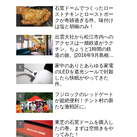
石窯ドームでつくったロー
ストチキンとローストポー
クが奇跡過ぎる件。味付け
は塩と胡椒のみ！
出雲大社から松江市内への
アクセスは一畑鉄道がラク
チン。ちょうど1時間の鉄
道の旅。[2016年9月島根旅
行記-06]
家中のありとあらゆる家電
のLEDを遮光シールで封殺
したら快眠がやってきた
件。
フジロックのレッドゲート
が超絶便利！テント村の新
たな激戦区に。
東芝の石窯ドームを購入し
たの巻。まずは空焼きをや
ってみた！