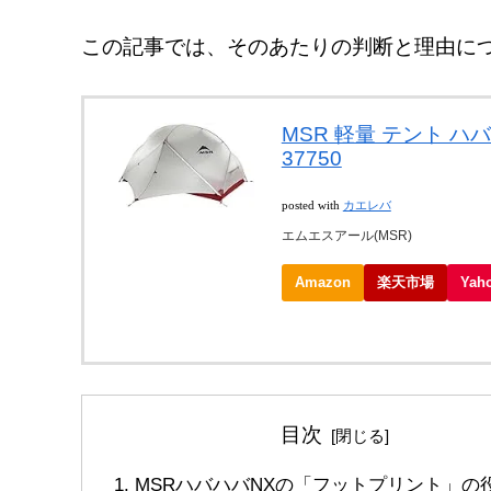
この記事では、そのあたりの判断と理由に
MSR 軽量 テント ハ
37750
posted with
カエレバ
エムエスアール(MSR)
Amazon
楽天市場
Ya
目次
MSRハバハバNXの「フットプリント」の