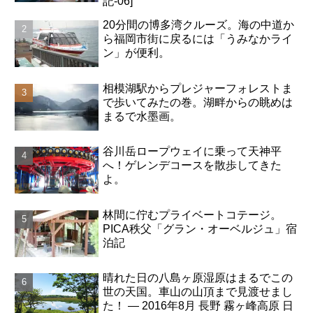
記-06]
20分間の博多湾クルーズ。海の中道か
ら福岡市街に戻るには「うみなかライ
ン」が便利。
相模湖駅からプレジャーフォレストま
で歩いてみたの巻。湖畔からの眺めは
まるで水墨画。
谷川岳ロープウェイに乗って天神平
へ！ゲレンデコースを散歩してきた
よ。
林間に佇むプライベートコテージ。
PICA秩父「グラン・オーベルジュ」宿
泊記
晴れた日の八島ヶ原湿原はまるでこの
世の天国。車山の山頂まで見渡せまし
た！ ― 2016年8月 長野 霧ヶ峰高原 日