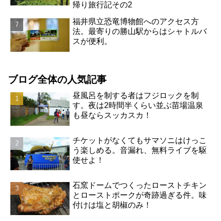
帰り旅行記その2
福井県立恐竜博物館へのアクセス方
法。最寄りの勝山駅からはシャトルバ
スが便利。
ブログ全体の人気記事
昼風呂を制する者はフジロックを制
す。夜は2時間半くらい並ぶ苗場温泉
も昼ならスッカスカ！
チケットがなくてもサマソニはけっこ
う楽しめる。音漏れ、無料ライブを駆
使せよ！
石窯ドームでつくったローストチキン
とローストポークが奇跡過ぎる件。味
付けは塩と胡椒のみ！