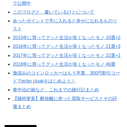
で公開中
このブログと、書いているひとについて
余ったポイントで手に入れると幸せになれるものリ
スト
2015年に買ってグッと生活が良くなったモノ 10選+2
2016年に買ってグッと生活が良くなったモノ 21選+3
2017年に買ってグッと生活が良くなったモノ 22選+1
2018年に買ってグッと生活が良くなったモノ 49選
激混みのコインロッカーはもう卒業。300円割引コー
ドでecbo cloakをはじめよう！
車中泊の旅など、これまでの旅行記まとめ
【随時更新】断捨離に使った買取サービスとその評
価まとめ