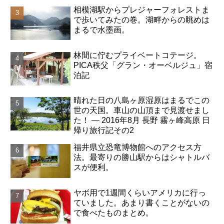
相模湖駅からプレジャーフォレストま
で歩いてみたの巻。湖畔からの眺めは
まるで水墨画。
林間に佇むプライベートコテージ。
PICA秩父「グラン・オーベルジュ」宿
泊記
晴れた日の八島ヶ原湿原はまるでこの
世の天国。車山の山頂まで見渡せまし
た！ ― 2016年8月 長野 霧ヶ峰高原 日
帰り旅行記その2
福井県立恐竜博物館へのアクセス方
法。最寄りの勝山駅からはシャトルバ
スが便利。
ヤボ用で1週間くらいアメリカに行っ
ていました。あまり書くことがないの
で食べたものまとめ。