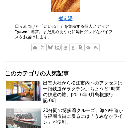
煮え湯
日々みつけた「いいね！」を集積する個人メディア
"yawn"
運営。まだ見ぬあなたに毎日グッドなバイブ
スをお届けします。
このカテゴリの人気記事
出雲大社から松江市内へのアクセスは
一畑鉄道がラクチン。ちょうど1時間
の鉄道の旅。[2016年9月島根旅行
記-06]
20分間の博多湾クルーズ。海の中道か
ら福岡市街に戻るには「うみなかライ
ン」が便利。