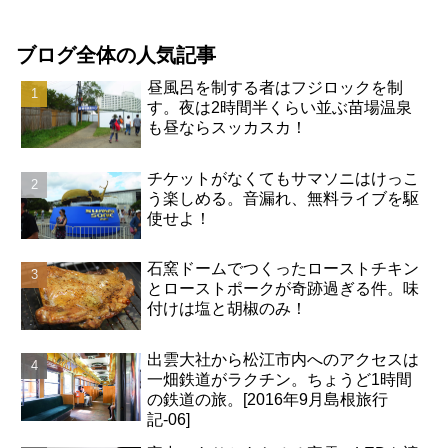
ブログ全体の人気記事
昼風呂を制する者はフジロックを制
す。夜は2時間半くらい並ぶ苗場温泉
も昼ならスッカスカ！
チケットがなくてもサマソニはけっこ
う楽しめる。音漏れ、無料ライブを駆
使せよ！
石窯ドームでつくったローストチキン
とローストポークが奇跡過ぎる件。味
付けは塩と胡椒のみ！
出雲大社から松江市内へのアクセスは
一畑鉄道がラクチン。ちょうど1時間
の鉄道の旅。[2016年9月島根旅行
記-06]