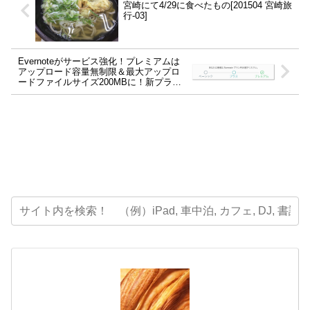
宮崎にて4/29に食べたもの[201504 宮崎旅
行-03]
Evernoteがサービス強化！プレミアムは
アップロード容量無制限＆最大アップロ
ードファイルサイズ200MBに！新プラン
「プラス」も登場。（後日追記：月間ア
ップロード容量は2015/08/12に無制限か
ら10GBへと変更になりました）