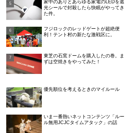
家中のありとあらゆる家電のLEDを遮
光シールで封殺したら快眠がやってき
た件。
フジロックのレッドゲートが超絶便
利！テント村の新たな激戦区に。
東芝の石窯ドームを購入したの巻。ま
ずは空焼きをやってみた！
優先順位を考えるときのマイルール
いま一番熱いネットコンテンツ「ルー
ル無用JCJCタイムアタック」の話