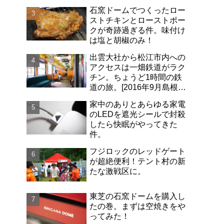
石窯ドームでつくったロー
ストチキンとローストポー
クが奇跡過ぎる件。味付け
は塩と胡椒のみ！
出雲大社から松江市内への
アクセスは一畑鉄道がラク
チン。ちょうど1時間の鉄
道の旅。[2016年9月島根旅
行記-06]
家中のありとあらゆる家電
のLEDを遮光シールで封殺
したら快眠がやってきた
件。
フジロックのレッドゲート
が超絶便利！テント村の新
たな激戦区に。
東芝の石窯ドームを購入し
たの巻。まずは空焼きをや
ってみた！