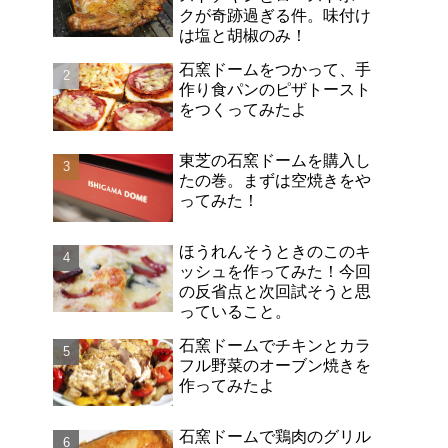
クが奇跡過ぎる件。味付け
は塩と胡椒のみ！
石窯ドームをつかって、手
作り食パンのピザトースト
をつくってみたよ
東芝の石窯ドームを購入し
たの巻。まずは空焼きをや
ってみた！
ほうれんそうときのこのキ
ッシュを作ってみた！今回
の反省点と次回試そうと思
っていること。
石窯ドームでチキンとカラ
フル野菜のオーブン焼きを
作ってみたよ
石窯ドームで鶏肉のグリル