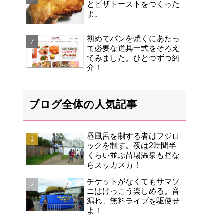
とピザトーストをつくった
よ。
初めてパンを焼くにあたっ
て必要な道具一式をそろえ
てみました。ひとつずつ紹
介！
ブログ全体の人気記事
昼風呂を制する者はフジロ
ックを制す。夜は2時間半
くらい並ぶ苗場温泉も昼な
らスッカスカ！
チケットがなくてもサマソ
ニはけっこう楽しめる。音
漏れ、無料ライブを駆使せ
よ！