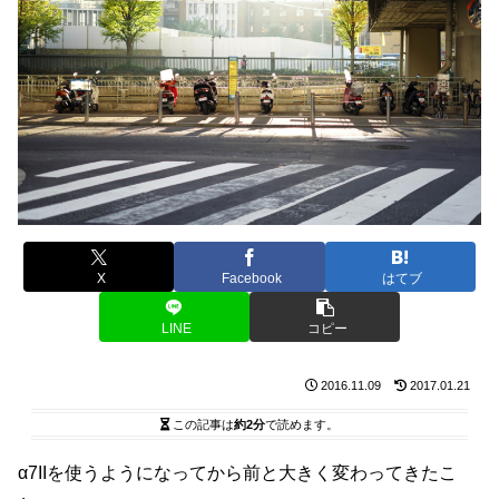
X
Facebook
はてブ
LINE
コピー
2016.11.09
2017.01.21
この記事は
約2分
で読めます。
α7IIを使うようになってから前と大きく変わってきたこ