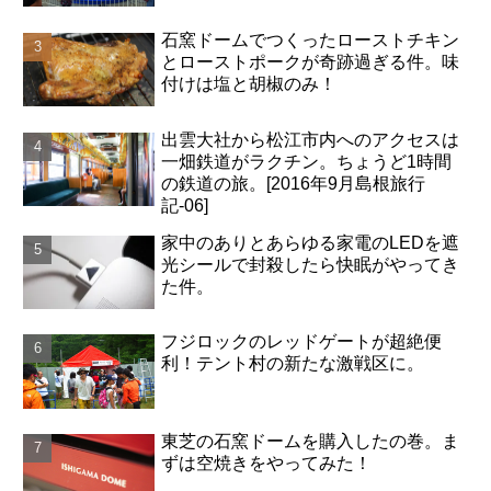
石窯ドームでつくったローストチキン
とローストポークが奇跡過ぎる件。味
付けは塩と胡椒のみ！
出雲大社から松江市内へのアクセスは
一畑鉄道がラクチン。ちょうど1時間
の鉄道の旅。[2016年9月島根旅行
記-06]
家中のありとあらゆる家電のLEDを遮
光シールで封殺したら快眠がやってき
た件。
フジロックのレッドゲートが超絶便
利！テント村の新たな激戦区に。
東芝の石窯ドームを購入したの巻。ま
ずは空焼きをやってみた！