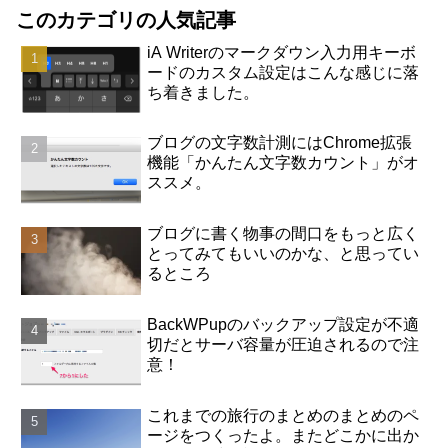
このカテゴリの人気記事
iA Writerのマークダウン入力用キーボ
ードのカスタム設定はこんな感じに落
ち着きました。
ブログの文字数計測にはChrome拡張
機能「かんたん文字数カウント」がオ
ススメ。
ブログに書く物事の間口をもっと広く
とってみてもいいのかな、と思ってい
るところ
BackWPupのバックアップ設定が不適
切だとサーバ容量が圧迫されるので注
意！
これまでの旅行のまとめのまとめのペ
ージをつくったよ。またどこかに出か