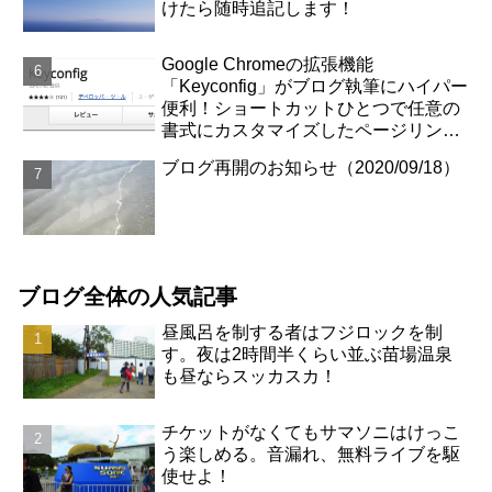
けたら随時追記します！
Google Chromeの拡張機能
「Keyconfig」がブログ執筆にハイパー
便利！ショートカットひとつで任意の
書式にカスタマイズしたページリンク
が取得できます！
ブログ再開のお知らせ（2020/09/18）
ブログ全体の人気記事
昼風呂を制する者はフジロックを制
す。夜は2時間半くらい並ぶ苗場温泉
も昼ならスッカスカ！
チケットがなくてもサマソニはけっこ
う楽しめる。音漏れ、無料ライブを駆
使せよ！