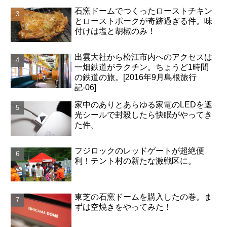
石窯ドームでつくったローストチキン
とローストポークが奇跡過ぎる件。味
付けは塩と胡椒のみ！
出雲大社から松江市内へのアクセスは
一畑鉄道がラクチン。ちょうど1時間
の鉄道の旅。[2016年9月島根旅行
記-06]
家中のありとあらゆる家電のLEDを遮
光シールで封殺したら快眠がやってき
た件。
フジロックのレッドゲートが超絶便
利！テント村の新たな激戦区に。
東芝の石窯ドームを購入したの巻。ま
ずは空焼きをやってみた！