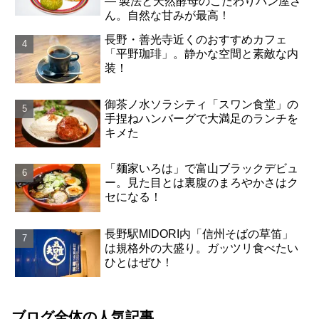
― 製法と天然酵母のこだわりパン屋さ
ん。自然な甘みが最高！
長野・善光寺近くのおすすめカフェ
「平野珈琲」。静かな空間と素敵な内
装！
御茶ノ水ソラシティ「スワン食堂」の
手捏ねハンバーグで大満足のランチを
キメた
「麺家いろは」で富山ブラックデビュ
ー。見た目とは裏腹のまろやかさはク
セになる！
長野駅MIDORI内「信州そばの草笛」
は規格外の大盛り。ガッツリ食べたい
ひとはぜひ！
ブログ全体の人気記事