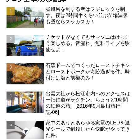
昼風呂を制する者はフジロックを制
す。夜は2時間半くらい並ぶ苗場温泉
も昼ならスッカスカ！
チケットがなくてもサマソニはけっこ
う楽しめる。音漏れ、無料ライブを駆
使せよ！
石窯ドームでつくったローストチキン
とローストポークが奇跡過ぎる件。味
付けは塩と胡椒のみ！
出雲大社から松江市内へのアクセスは
一畑鉄道がラクチン。ちょうど1時間
の鉄道の旅。[2016年9月島根旅行
記-06]
家中のありとあらゆる家電のLEDを遮
光シールで封殺したら快眠がやってき
た件。