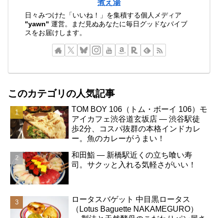
煮え湯
日々みつけた「いいね！」を集積する個人メディア
"yawn"
運営。まだ見ぬあなたに毎日グッドなバイブ
スをお届けします。
このカテゴリの人気記事
TOM BOY 106（トム・ボーイ 106）モ
アイカフェ渋谷道玄坂店 ― 渋谷駅徒
歩2分、コスパ抜群の本格インドカレ
ー。魚のカレーがうまい！
和田鮨 ― 新橋駅近くの立ち喰い寿
司。サクッと入れる気軽さがいい！
ロータスバゲット 中目黒ロータス
（Lotus Baguette NAKAMEGURO）