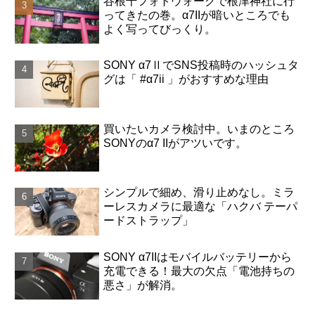
谷根千フォトウォークで根津神社に行
ってきたの巻。α7IIが暗いところでも
よく写ってびっくり。
SONY α7ⅡでSNS投稿時のハッシュタ
グは「 #α7ii 」がおすすめな理由
買いたいカメラ検討中。いまのところ
SONYのα7 IIがアツいです。
シンプルで細め、滑り止めなし。ミラ
ーレスカメラに最適な「ハクバ テーパ
ードストラップ」
SONY α7IIはモバイルバッテリーから
充電できる！最大の欠点「電池持ちの
悪さ」が解消。