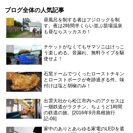
ブログ全体の人気記事
昼風呂を制する者はフジロックを制
す。夜は2時間半くらい並ぶ苗場温泉
も昼ならスッカスカ！
チケットがなくてもサマソニはけっこ
う楽しめる。音漏れ、無料ライブを駆
使せよ！
石窯ドームでつくったローストチキン
とローストポークが奇跡過ぎる件。味
付けは塩と胡椒のみ！
出雲大社から松江市内へのアクセスは
一畑鉄道がラクチン。ちょうど1時間
の鉄道の旅。[2016年9月島根旅行
記-06]
家中のありとあらゆる家電のLEDを遮