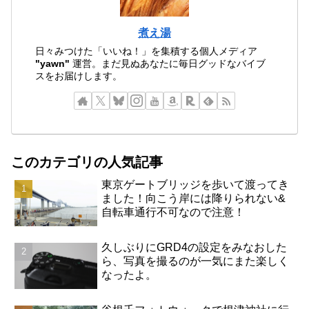
煮え湯
日々みつけた「いいね！」を集積する個人メディア
"yawn"
運営。まだ見ぬあなたに毎日グッドなバイブ
スをお届けします。
このカテゴリの人気記事
東京ゲートブリッジを歩いて渡ってき
ました！向こう岸には降りられない&
自転車通行不可なので注意！
久しぶりにGRD4の設定をみなおした
ら、写真を撮るのが一気にまた楽しく
なったよ。