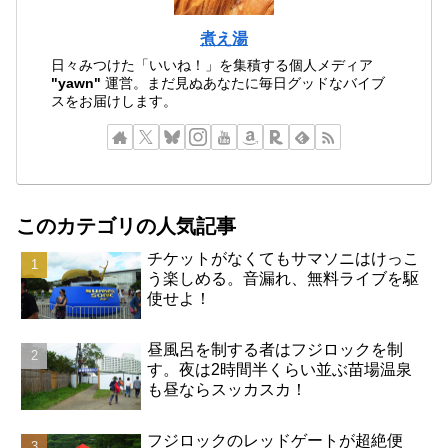
煮え湯
日々みつけた「いいね！」を集積する個人メディア
"yawn"
運営。まだ見ぬあなたに毎日グッドなバイブ
スをお届けします。
このカテゴリの人気記事
チケットがなくてもサマソニはけっこ
う楽しめる。音漏れ、無料ライブを駆
使せよ！
昼風呂を制する者はフジロックを制
す。夜は2時間半くらい並ぶ苗場温泉
も昼ならスッカスカ！
フジロックのレッドゲートが超絶便