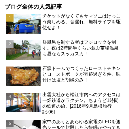
ブログ全体の人気記事
チケットがなくてもサマソニはけっこ
う楽しめる。音漏れ、無料ライブを駆
使せよ！
昼風呂を制する者はフジロックを制
す。夜は2時間半くらい並ぶ苗場温泉
も昼ならスッカスカ！
石窯ドームでつくったローストチキン
とローストポークが奇跡過ぎる件。味
付けは塩と胡椒のみ！
出雲大社から松江市内へのアクセスは
一畑鉄道がラクチン。ちょうど1時間
の鉄道の旅。[2016年9月島根旅行
記-06]
家中のありとあらゆる家電のLEDを遮
光シールで封殺したら快眠がやってき