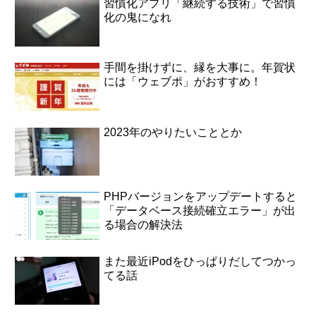
習慣化アプリ「継続する技術」で習慣
化の鬼になれ
手間を掛けずに、縁を大事に。年賀状
には「ウェブポ」がおすすめ！
2023年のやりたいこととか
PHPバージョンをアップデートすると
「データベース接続確立エラー」が出
る場合の解決法
また最近iPodをひっぱりだしてつかっ
てる話