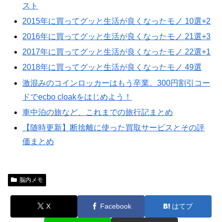
スト
2015年に買ってグッと生活が良くなったモノ 10選+2
2016年に買ってグッと生活が良くなったモノ 21選+3
2017年に買ってグッと生活が良くなったモノ 22選+1
2018年に買ってグッと生活が良くなったモノ 49選
激混みのコインロッカーはもう卒業。300円割引コー
ドでecbo cloakをはじめよう！
車中泊の旅など、これまでの旅行記まとめ
【随時更新】断捨離に使った買取サービスとその評
価まとめ
脳内メモ
X
Facebook
はてブ