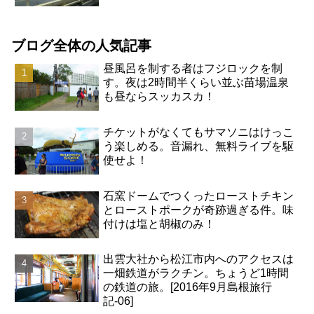
ブログ全体の人気記事
昼風呂を制する者はフジロックを制
す。夜は2時間半くらい並ぶ苗場温泉
も昼ならスッカスカ！
チケットがなくてもサマソニはけっこ
う楽しめる。音漏れ、無料ライブを駆
使せよ！
石窯ドームでつくったローストチキン
とローストポークが奇跡過ぎる件。味
付けは塩と胡椒のみ！
出雲大社から松江市内へのアクセスは
一畑鉄道がラクチン。ちょうど1時間
の鉄道の旅。[2016年9月島根旅行
記-06]