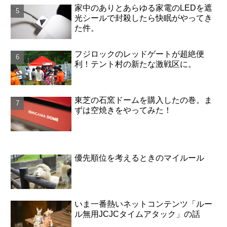
家中のありとあらゆる家電のLEDを遮
光シールで封殺したら快眠がやってき
た件。
フジロックのレッドゲートが超絶便
利！テント村の新たな激戦区に。
東芝の石窯ドームを購入したの巻。ま
ずは空焼きをやってみた！
優先順位を考えるときのマイルール
いま一番熱いネットコンテンツ「ルー
ル無用JCJCタイムアタック」の話