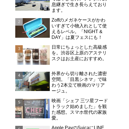
息継ぎで生き長らえており
ます。
Zoffのメガネケースがかわ
いすぎて小物入れとして使
えるレベル。「NIGHT &
DAY」は夏フェスにも！
日常にちょっとした高級感
を。渋谷区上原のアステリ
スクはお土産におすすめ。
外界から切り離された濃密
空間。「目黒シネマ」で味
わう2本立て映画のマリア
ージュ。
映画「シェフ 三ツ星フード
トラック始めました」を観
た感想。スマホ世代の家族
愛。
Apple PayのSuicaにLINE