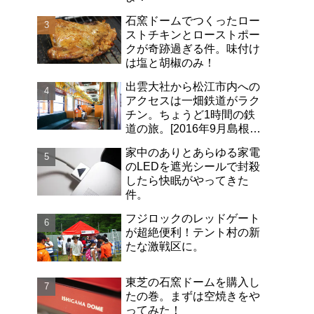
石窯ドームでつくったロー
ストチキンとローストポー
クが奇跡過ぎる件。味付け
は塩と胡椒のみ！
出雲大社から松江市内への
アクセスは一畑鉄道がラク
チン。ちょうど1時間の鉄
道の旅。[2016年9月島根旅
行記-06]
家中のありとあらゆる家電
のLEDを遮光シールで封殺
したら快眠がやってきた
件。
フジロックのレッドゲート
が超絶便利！テント村の新
たな激戦区に。
東芝の石窯ドームを購入し
たの巻。まずは空焼きをや
ってみた！