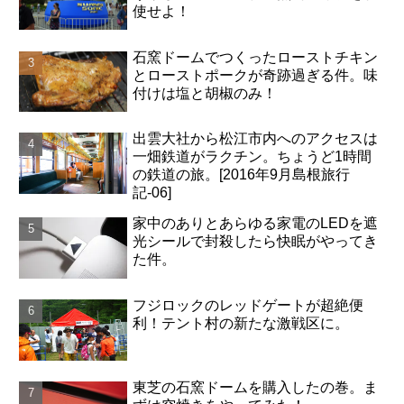
使せよ！
石窯ドームでつくったローストチキン
とローストポークが奇跡過ぎる件。味
付けは塩と胡椒のみ！
出雲大社から松江市内へのアクセスは
一畑鉄道がラクチン。ちょうど1時間
の鉄道の旅。[2016年9月島根旅行
記-06]
家中のありとあらゆる家電のLEDを遮
光シールで封殺したら快眠がやってき
た件。
フジロックのレッドゲートが超絶便
利！テント村の新たな激戦区に。
東芝の石窯ドームを購入したの巻。ま