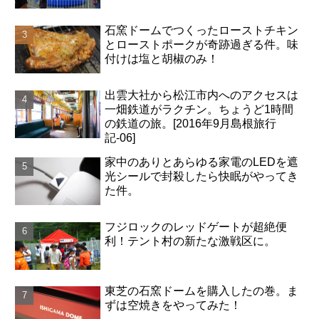
石窯ドームでつくったローストチキン
とローストポークが奇跡過ぎる件。味
付けは塩と胡椒のみ！
出雲大社から松江市内へのアクセスは
一畑鉄道がラクチン。ちょうど1時間
の鉄道の旅。[2016年9月島根旅行
記-06]
家中のありとあらゆる家電のLEDを遮
光シールで封殺したら快眠がやってき
た件。
フジロックのレッドゲートが超絶便
利！テント村の新たな激戦区に。
東芝の石窯ドームを購入したの巻。ま
ずは空焼きをやってみた！