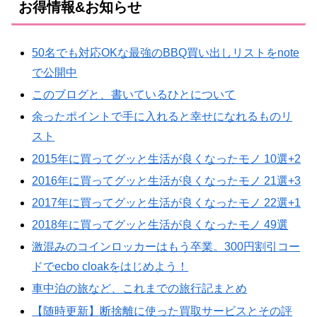
お得情報&お知らせ
50名でも対応OKな最強のBBQ買い出しリストをnote
で公開中
このブログと、書いているひとについて
余ったポイントで手に入れると幸せになれるものリ
スト
2015年に買ってグッと生活が良くなったモノ 10選+2
2016年に買ってグッと生活が良くなったモノ 21選+3
2017年に買ってグッと生活が良くなったモノ 22選+1
2018年に買ってグッと生活が良くなったモノ 49選
激混みのコインロッカーはもう卒業。300円割引コー
ドでecbo cloakをはじめよう！
車中泊の旅など、これまでの旅行記まとめ
【随時更新】断捨離に使った買取サービスとその評