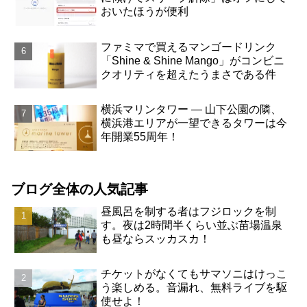
おいたほうが便利
ファミマで買えるマンゴードリンク
「Shine & Shine Mango」がコンビニ
クオリティを超えたうまさである件
横浜マリンタワー ― 山下公園の隣、
横浜港エリアが一望できるタワーは今
年開業55周年！
ブログ全体の人気記事
昼風呂を制する者はフジロックを制
す。夜は2時間半くらい並ぶ苗場温泉
も昼ならスッカスカ！
チケットがなくてもサマソニはけっこ
う楽しめる。音漏れ、無料ライブを駆
使せよ！