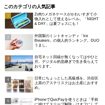
このカテゴリの人気記事
Zoffのメガネケースがかわいすぎて小
物入れとして使えるレベル。「NIGHT
& DAY」は夏フェスにも！
外国製のミントキャンディ「Ice
Breakers」の個人的ランキング。DUO
うまし。
自宅ネット回線が無くなってはやひと
月。デジタル的息継ぎで生き長らえて
おります。
日常にちょっとした高級感を。渋谷区
上原のアステリスクはお土産におすす
め。
iPhoneでQuicPayを使うときは「手前
に傾けてスリープ解除」はオフにして