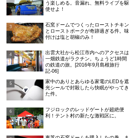
う楽しめる。音漏れ、無料ライブを駆
使せよ！
石窯ドームでつくったローストチキン
とローストポークが奇跡過ぎる件。味
付けは塩と胡椒のみ！
出雲大社から松江市内へのアクセスは
一畑鉄道がラクチン。ちょうど1時間
の鉄道の旅。[2016年9月島根旅行
記-06]
家中のありとあらゆる家電のLEDを遮
光シールで封殺したら快眠がやってき
た件。
フジロックのレッドゲートが超絶便
利！テント村の新たな激戦区に。
東芝の石窯ドームを購入したの巻。ま