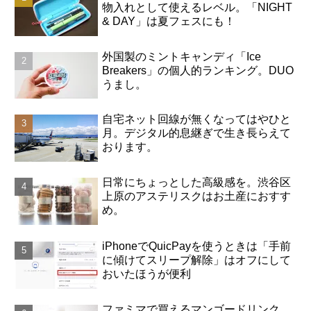
物入れとして使えるレベル。「NIGHT
& DAY」は夏フェスにも！
外国製のミントキャンディ「Ice
Breakers」の個人的ランキング。DUO
うまし。
自宅ネット回線が無くなってはやひと
月。デジタル的息継ぎで生き長らえて
おります。
日常にちょっとした高級感を。渋谷区
上原のアステリスクはお土産におすす
め。
iPhoneでQuicPayを使うときは「手前
に傾けてスリープ解除」はオフにして
おいたほうが便利
ファミマで買えるマンゴードリンク