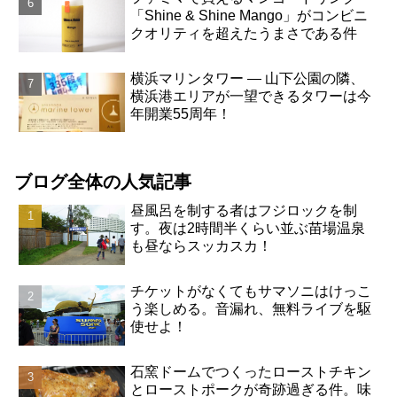
「Shine & Shine Mango」がコンビニ
クオリティを超えたうまさである件
横浜マリンタワー ― 山下公園の隣、
横浜港エリアが一望できるタワーは今
年開業55周年！
ブログ全体の人気記事
昼風呂を制する者はフジロックを制
す。夜は2時間半くらい並ぶ苗場温泉
も昼ならスッカスカ！
チケットがなくてもサマソニはけっこ
う楽しめる。音漏れ、無料ライブを駆
使せよ！
石窯ドームでつくったローストチキン
とローストポークが奇跡過ぎる件。味