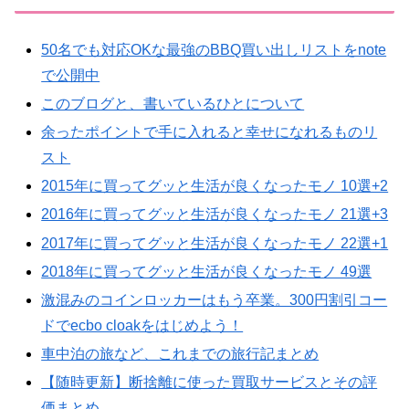
50名でも対応OKな最強のBBQ買い出しリストをnote
で公開中
このブログと、書いているひとについて
余ったポイントで手に入れると幸せになれるものリ
スト
2015年に買ってグッと生活が良くなったモノ 10選+2
2016年に買ってグッと生活が良くなったモノ 21選+3
2017年に買ってグッと生活が良くなったモノ 22選+1
2018年に買ってグッと生活が良くなったモノ 49選
激混みのコインロッカーはもう卒業。300円割引コー
ドでecbo cloakをはじめよう！
車中泊の旅など、これまでの旅行記まとめ
【随時更新】断捨離に使った買取サービスとその評
価まとめ