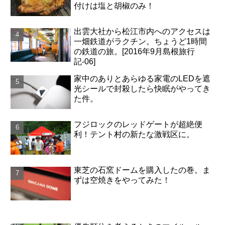
付けは塩と胡椒のみ！
出雲大社から松江市内へのアクセスは
一畑鉄道がラクチン。ちょうど1時間
の鉄道の旅。[2016年9月島根旅行
記-06]
家中のありとあらゆる家電のLEDを遮
光シールで封殺したら快眠がやってき
た件。
フジロックのレッドゲートが超絶便
利！テント村の新たな激戦区に。
東芝の石窯ドームを購入したの巻。ま
ずは空焼きをやってみた！