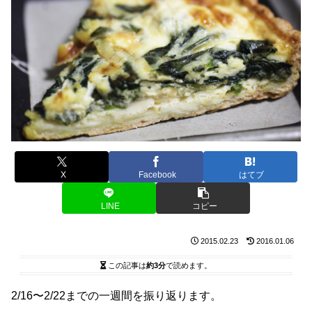
X
Facebook
はてブ
LINE
コピー
2015.02.23
2016.01.06
この記事は
約3分
で読めます。
2/16〜2/22までの一週間を振り返ります。