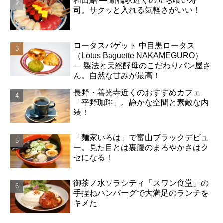
和田鮨 ― 新橋駅近くの立ち喰い寿
司。サクッと入れる気軽さがいい！
ロータスバゲット 中目黒ロータス
（Lotus Baguette NAKAMEGURO）
― 製法と天然酵母のこだわりパン屋さ
ん。自然な甘みが最高！
長野・善光寺近くのおすすめカフェ
「平野珈琲」。静かな空間と素敵な内
装！
「麺家いろは」で富山ブラックデビュ
ー。見た目とは裏腹のまろやかさはク
セになる！
御茶ノ水ソラシティ「スワン食堂」の
手捏ねハンバーグで大満足のランチを
キメた