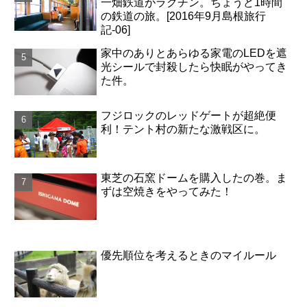
一畑鉄道がラクチン。ちょうど1時間
の鉄道の旅。[2016年9月島根旅行
記-06]
家中のありとあらゆる家電のLEDを遮
光シールで封殺したら快眠がやってき
た件。
フジロックのレッドゲートが超絶便
利！テント村の新たな激戦区に。
東芝の石窯ドームを購入したの巻。ま
ずは空焼きをやってみた！
優先順位を考えるときのマイルール