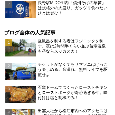
長野駅MIDORI内「信州そばの草笛」
は規格外の大盛り。ガッツリ食べたい
ひとはぜひ！
ブログ全体の人気記事
昼風呂を制する者はフジロックを制
す。夜は2時間半くらい並ぶ苗場温泉
も昼ならスッカスカ！
チケットがなくてもサマソニはけっこ
う楽しめる。音漏れ、無料ライブを駆
使せよ！
石窯ドームでつくったローストチキン
とローストポークが奇跡過ぎる件。味
付けは塩と胡椒のみ！
出雲大社から松江市内へのアクセスは