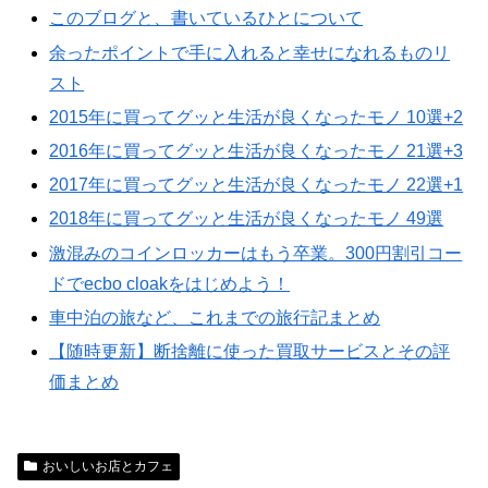
このブログと、書いているひとについて
余ったポイントで手に入れると幸せになれるものリ
スト
2015年に買ってグッと生活が良くなったモノ 10選+2
2016年に買ってグッと生活が良くなったモノ 21選+3
2017年に買ってグッと生活が良くなったモノ 22選+1
2018年に買ってグッと生活が良くなったモノ 49選
激混みのコインロッカーはもう卒業。300円割引コー
ドでecbo cloakをはじめよう！
車中泊の旅など、これまでの旅行記まとめ
【随時更新】断捨離に使った買取サービスとその評
価まとめ
おいしいお店とカフェ