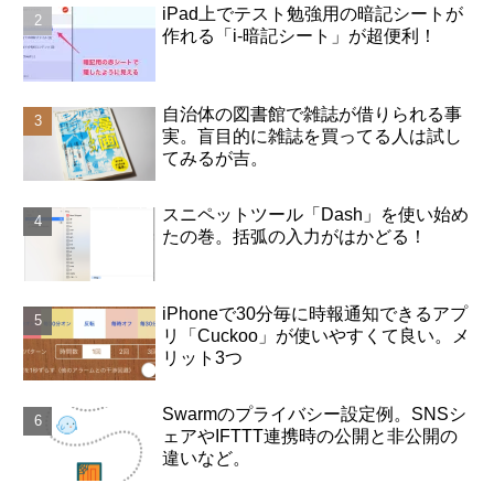
iPad上でテスト勉強用の暗記シートが
作れる「i-暗記シート」が超便利！
自治体の図書館で雑誌が借りられる事
実。盲目的に雑誌を買ってる人は試し
てみるが吉。
スニペットツール「Dash」を使い始め
たの巻。括弧の入力がはかどる！
iPhoneで30分毎に時報通知できるアプ
リ「Cuckoo」が使いやすくて良い。メ
リット3つ
Swarmのプライバシー設定例。SNSシ
ェアやIFTTT連携時の公開と非公開の
違いなど。