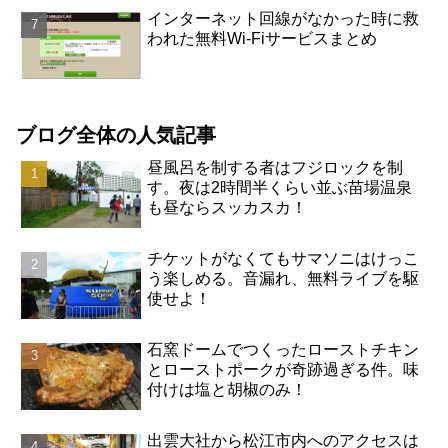
インターネット回線がなかった時に救
われた無料Wi-Fiサービスまとめ
ブログ全体の人気記事
昼風呂を制する者はフジロックを制
す。夜は2時間半くらい並ぶ苗場温泉
も昼ならスッカスカ！
チケットがなくてもサマソニはけっこ
う楽しめる。音漏れ、無料ライブを駆
使せよ！
石窯ドームでつくったローストチキン
とローストポークが奇跡過ぎる件。味
付けは塩と胡椒のみ！
出雲大社から松江市内へのアクセスは