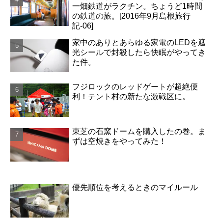
一畑鉄道がラクチン。ちょうど1時間
の鉄道の旅。[2016年9月島根旅行
記-06]
家中のありとあらゆる家電のLEDを遮
光シールで封殺したら快眠がやってき
た件。
フジロックのレッドゲートが超絶便
利！テント村の新たな激戦区に。
東芝の石窯ドームを購入したの巻。ま
ずは空焼きをやってみた！
優先順位を考えるときのマイルール