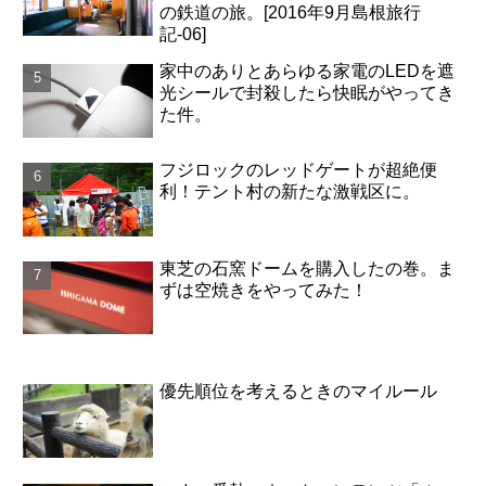
の鉄道の旅。[2016年9月島根旅行
記-06]
家中のありとあらゆる家電のLEDを遮
光シールで封殺したら快眠がやってき
た件。
フジロックのレッドゲートが超絶便
利！テント村の新たな激戦区に。
東芝の石窯ドームを購入したの巻。ま
ずは空焼きをやってみた！
優先順位を考えるときのマイルール