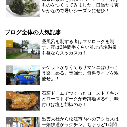
ものをつくってみました。口当たり爽
やかなので暑いシーズンにぜひ！
ブログ全体の人気記事
昼風呂を制する者はフジロックを制
す。夜は2時間半くらい並ぶ苗場温泉
も昼ならスッカスカ！
チケットがなくてもサマソニはけっこ
う楽しめる。音漏れ、無料ライブを駆
使せよ！
石窯ドームでつくったローストチキン
とローストポークが奇跡過ぎる件。味
付けは塩と胡椒のみ！
出雲大社から松江市内へのアクセスは
一畑鉄道がラクチン。ちょうど1時間