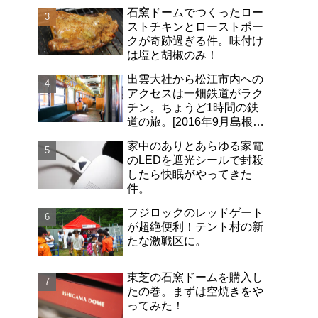
石窯ドームでつくったロー
ストチキンとローストポー
クが奇跡過ぎる件。味付け
は塩と胡椒のみ！
出雲大社から松江市内への
アクセスは一畑鉄道がラク
チン。ちょうど1時間の鉄
道の旅。[2016年9月島根旅
行記-06]
家中のありとあらゆる家電
のLEDを遮光シールで封殺
したら快眠がやってきた
件。
フジロックのレッドゲート
が超絶便利！テント村の新
たな激戦区に。
東芝の石窯ドームを購入し
たの巻。まずは空焼きをや
ってみた！