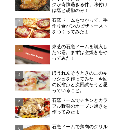
クが奇跡過ぎる件。味付け
は塩と胡椒のみ！
石窯ドームをつかって、手
作り食パンのピザトースト
をつくってみたよ
東芝の石窯ドームを購入し
たの巻。まずは空焼きをや
ってみた！
ほうれんそうときのこのキ
ッシュを作ってみた！今回
の反省点と次回試そうと思
っていること。
石窯ドームでチキンとカラ
フル野菜のオーブン焼きを
作ってみたよ
石窯ドームで鶏肉のグリル