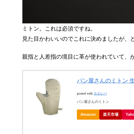
ミトン。これは必須ですね。
見た目かわいいのでこれに決めましたが、
親指と人差指の境目に革が使われていて、
パン屋さんのミトン 生
posted with
カエレバ
パン屋さんのミトン
Amazon
楽天市場
Ya