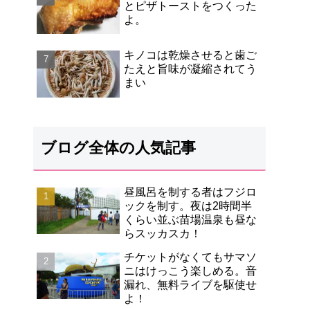
とピザトーストをつくった
よ。
キノコは乾燥させると歯ご
たえと旨味が凝縮されてう
まい
ブログ全体の人気記事
昼風呂を制する者はフジロ
ックを制す。夜は2時間半
くらい並ぶ苗場温泉も昼な
らスッカスカ！
チケットがなくてもサマソ
ニはけっこう楽しめる。音
漏れ、無料ライブを駆使せ
よ！