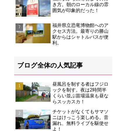
き方。朝のローカル線の雰
囲気が印象的だった！
福井県立恐竜博物館へのア
クセス方法。最寄りの勝山
駅からはシャトルバスが便
利。
ブログ全体の人気記事
昼風呂を制する者はフジロ
ックを制す。夜は2時間半
くらい並ぶ苗場温泉も昼な
らスッカスカ！
チケットがなくてもサマソ
ニはけっこう楽しめる。音
漏れ、無料ライブを駆使せ
よ！