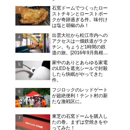
石窯ドームでつくったロー
ストチキンとローストポー
クが奇跡過ぎる件。味付け
は塩と胡椒のみ！
出雲大社から松江市内への
アクセスは一畑鉄道がラク
チン。ちょうど1時間の鉄
道の旅。[2016年9月島根旅
行記-06]
家中のありとあらゆる家電
のLEDを遮光シールで封殺
したら快眠がやってきた
件。
フジロックのレッドゲート
が超絶便利！テント村の新
たな激戦区に。
東芝の石窯ドームを購入し
たの巻。まずは空焼きをや
ってみた！