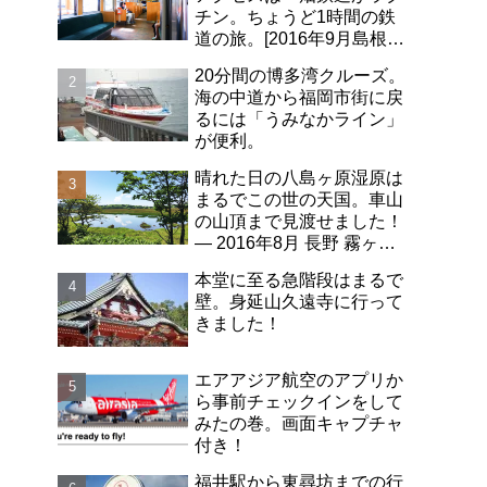
チン。ちょうど1時間の鉄
道の旅。[2016年9月島根旅
行記-06]
20分間の博多湾クルーズ。
海の中道から福岡市街に戻
るには「うみなかライン」
が便利。
晴れた日の八島ヶ原湿原は
まるでこの世の天国。車山
の山頂まで見渡せました！
― 2016年8月 長野 霧ヶ峰
高原 日帰り旅行記その2
本堂に至る急階段はまるで
壁。身延山久遠寺に行って
きました！
エアアジア航空のアプリか
ら事前チェックインをして
みたの巻。画面キャプチャ
付き！
福井駅から東尋坊までの行