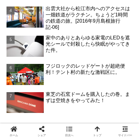
出雲大社から松江市内へのアクセスは
一畑鉄道がラクチン。ちょうど1時間
の鉄道の旅。[2016年9月島根旅行
記-06]
家中のありとあらゆる家電のLEDを遮
光シールで封殺したら快眠がやってき
た件。
フジロックのレッドゲートが超絶便
利！テント村の新たな激戦区に。
東芝の石窯ドームを購入したの巻。ま
ずは空焼きをやってみた！
優先順位を考えるときのマイルール
ホーム
シェア
目次へ
トップ
サイドバー