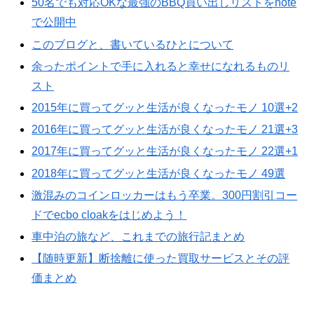
50名でも対応OKな最強のBBQ買い出しリストをnote
で公開中
このブログと、書いているひとについて
余ったポイントで手に入れると幸せになれるものリ
スト
2015年に買ってグッと生活が良くなったモノ 10選+2
2016年に買ってグッと生活が良くなったモノ 21選+3
2017年に買ってグッと生活が良くなったモノ 22選+1
2018年に買ってグッと生活が良くなったモノ 49選
激混みのコインロッカーはもう卒業。300円割引コー
ドでecbo cloakをはじめよう！
車中泊の旅など、これまでの旅行記まとめ
【随時更新】断捨離に使った買取サービスとその評
価まとめ