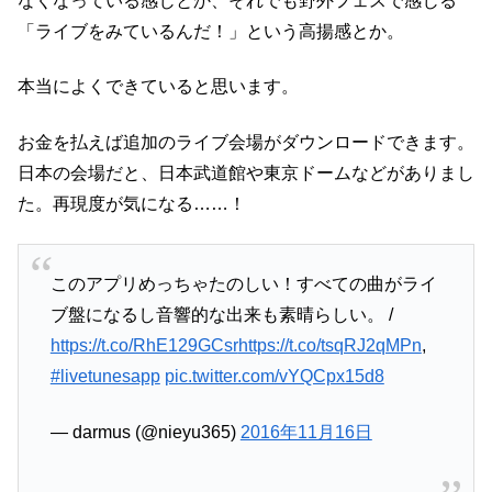
なくなっている感じとか、それでも野外フェスで感じる
「ライブをみているんだ！」という高揚感とか。
本当によくできていると思います。
お金を払えば追加のライブ会場がダウンロードできます。
日本の会場だと、日本武道館や東京ドームなどがありまし
た。再現度が気になる……！
このアプリめっちゃたのしい！すべての曲がライ
ブ盤になるし音響的な出来も素晴らしい。 /
https://t.co/RhE129GCsr
https://t.co/tsqRJ2qMPn
,
#livetunesapp
pic.twitter.com/vYQCpx15d8
— darmus (@nieyu365)
2016年11月16日