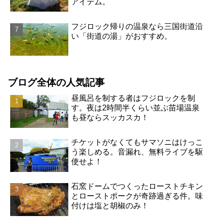
アイテム。
フジロック帰りの温泉なら三国街道沿
い「街道の湯」がおすすめ。
ブログ全体の人気記事
昼風呂を制する者はフジロックを制
す。夜は2時間半くらい並ぶ苗場温泉
も昼ならスッカスカ！
チケットがなくてもサマソニはけっこ
う楽しめる。音漏れ、無料ライブを駆
使せよ！
石窯ドームでつくったローストチキン
とローストポークが奇跡過ぎる件。味
付けは塩と胡椒のみ！