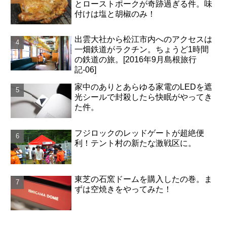
とローストポークが奇跡過ぎる件。味
付けは塩と胡椒のみ！
出雲大社から松江市内へのアクセスは
一畑鉄道がラクチン。ちょうど1時間
の鉄道の旅。[2016年9月島根旅行
記-06]
家中のありとあらゆる家電のLEDを遮
光シールで封殺したら快眠がやってき
た件。
フジロックのレッドゲートが超絶便
利！テント村の新たな激戦区に。
東芝の石窯ドームを購入したの巻。ま
ずは空焼きをやってみた！