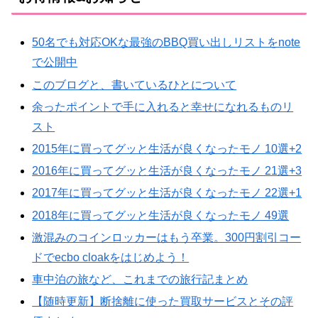
50名でも対応OKな最強のBBQ買い出しリストをnote
で公開中
このブログと、書いているひとについて
余ったポイントで手に入れると幸せになれるものリ
スト
2015年に買ってグッと生活が良くなったモノ 10選+2
2016年に買ってグッと生活が良くなったモノ 21選+3
2017年に買ってグッと生活が良くなったモノ 22選+1
2018年に買ってグッと生活が良くなったモノ 49選
激混みのコインロッカーはもう卒業。300円割引コー
ドでecbo cloakをはじめよう！
車中泊の旅など、これまでの旅行記まとめ
【随時更新】断捨離に使った買取サービスとその評