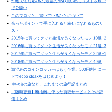
50名でも対応OKな最強のBBQ買い出しリストをnote
で公開中
このブログと、書いているひとについて
余ったポイントで手に入れると幸せになれるものリ
スト
2015年に買ってグッと生活が良くなったモノ 10選+2
2016年に買ってグッと生活が良くなったモノ 21選+3
2017年に買ってグッと生活が良くなったモノ 22選+1
2018年に買ってグッと生活が良くなったモノ 49選
激混みのコインロッカーはもう卒業。300円割引コー
ドでecbo cloakをはじめよう！
車中泊の旅など、これまでの旅行記まとめ
【随時更新】断捨離に使った買取サービスとその評
価まとめ