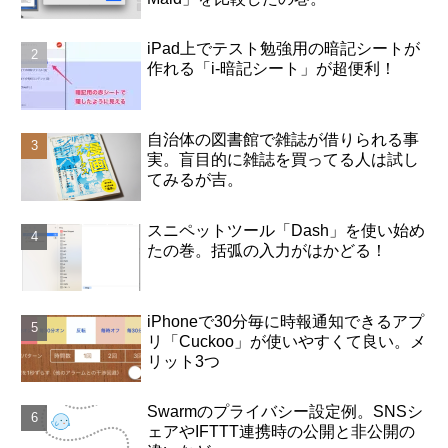
iPad上でテスト勉強用の暗記シートが
作れる「i-暗記シート」が超便利！
自治体の図書館で雑誌が借りられる事
実。盲目的に雑誌を買ってる人は試し
てみるが吉。
スニペットツール「Dash」を使い始め
たの巻。括弧の入力がはかどる！
iPhoneで30分毎に時報通知できるアプ
リ「Cuckoo」が使いやすくて良い。メ
リット3つ
Swarmのプライバシー設定例。SNSシ
ェアやIFTTT連携時の公開と非公開の