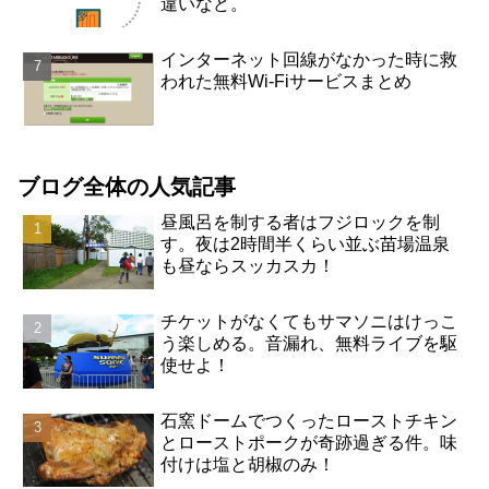
違いなど。
インターネット回線がなかった時に救
われた無料Wi-Fiサービスまとめ
ブログ全体の人気記事
昼風呂を制する者はフジロックを制
す。夜は2時間半くらい並ぶ苗場温泉
も昼ならスッカスカ！
チケットがなくてもサマソニはけっこ
う楽しめる。音漏れ、無料ライブを駆
使せよ！
石窯ドームでつくったローストチキン
とローストポークが奇跡過ぎる件。味
付けは塩と胡椒のみ！