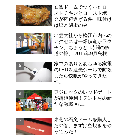
石窯ドームでつくったロー
ストチキンとローストポー
クが奇跡過ぎる件。味付け
は塩と胡椒のみ！
出雲大社から松江市内への
アクセスは一畑鉄道がラク
チン。ちょうど1時間の鉄
道の旅。[2016年9月島根旅
行記-06]
家中のありとあらゆる家電
のLEDを遮光シールで封殺
したら快眠がやってきた
件。
フジロックのレッドゲート
が超絶便利！テント村の新
たな激戦区に。
東芝の石窯ドームを購入し
たの巻。まずは空焼きをや
ってみた！