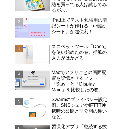
誌を買ってる人は試してみ
るが吉。
iPad上でテスト勉強用の暗
記シートが作れる「i-暗記
シート」が超便利！
スニペットツール「Dash」
を使い始めたの巻。括弧の
入力がはかどる！
Macでアプリごとの画面配
置を記憶させるソフト
「Stay」と「Display
Maid」を比較したの巻。
Swarmのプライバシー設定
例。SNSシェアやIFTTT連
携時の公開と非公開の違い
など。
習慣化アプリ「継続する技