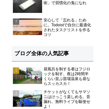
術」で習慣化の鬼になれ
安心して「忘れる」ため
に。Todoistで自分に最適化
されたタスクリストを作る
コツ
ブログ全体の人気記事
昼風呂を制する者はフジロ
ックを制す。夜は2時間半
くらい並ぶ苗場温泉も昼な
らスッカスカ！
チケットがなくてもサマソ
ニはけっこう楽しめる。音
漏れ、無料ライブを駆使せ
よ！