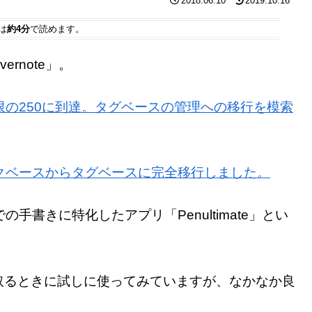
2018.06.10
2019.10.16
は
約4分
で読めます。
rnote」。
が上限の250に到達。タグベースの管理への移行を模索
ブックベースからタグベースに完全移行しました。
の手書きに特化したアプリ「Penultimate」とい
取るときに試しに使ってみていますが、なかなか良