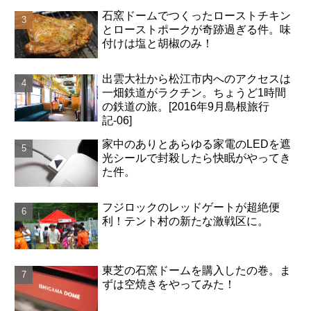
石窯ドームでつくったローストチキン
とローストポークが奇跡過ぎる件。味
付けは塩と胡椒のみ！
出雲大社から松江市内へのアクセスは
一畑鉄道がラクチン。ちょうど1時間
の鉄道の旅。[2016年9月島根旅行
記-06]
家中のありとあらゆる家電のLEDを遮
光シールで封殺したら快眠がやってき
た件。
フジロックのレッドゲートが超絶便
利！テント村の新たな激戦区に。
東芝の石窯ドームを購入したの巻。ま
ずは空焼きをやってみた！