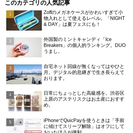
このカテゴリの人気記事
Zoffのメガネケースがかわいすぎて小
物入れとして使えるレベル。「NIGHT
& DAY」は夏フェスにも！
外国製のミントキャンディ「Ice
Breakers」の個人的ランキング。DUO
うまし。
自宅ネット回線が無くなってはやひと
月。デジタル的息継ぎで生き長らえて
おります。
日常にちょっとした高級感を。渋谷区
上原のアステリスクはお土産におすす
め。
iPhoneでQuicPayを使うときは「手前
に傾けてスリープ解除」はオフにして
おいたほうが便利