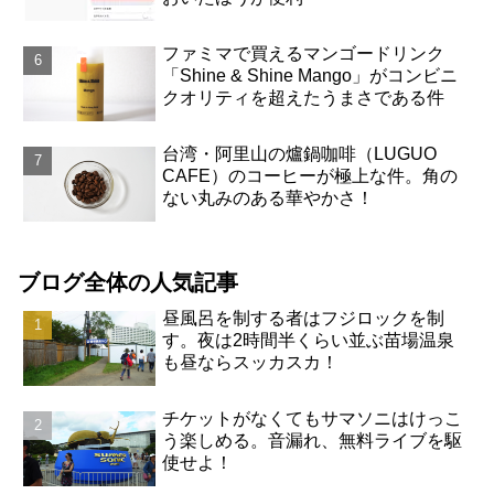
ファミマで買えるマンゴードリンク
「Shine & Shine Mango」がコンビニ
クオリティを超えたうまさである件
台湾・阿里山の爐鍋咖啡（LUGUO
CAFE）のコーヒーが極上な件。角の
ない丸みのある華やかさ！
ブログ全体の人気記事
昼風呂を制する者はフジロックを制
す。夜は2時間半くらい並ぶ苗場温泉
も昼ならスッカスカ！
チケットがなくてもサマソニはけっこ
う楽しめる。音漏れ、無料ライブを駆
使せよ！