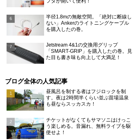
フタが開いて便利！
半径1.8mの無敵空間。「絶対に断線し
ない」Ankerのライトニングケーブル
を購入したの巻。
Jetstream 4&1の交換用グリップ
「SMART-GRIP」を購入したの巻。見
た目も書き味も向上して大満足！
ブログ全体の人気記事
昼風呂を制する者はフジロックを制
す。夜は2時間半くらい並ぶ苗場温泉
も昼ならスッカスカ！
チケットがなくてもサマソニはけっこ
う楽しめる。音漏れ、無料ライブを駆
使せよ！