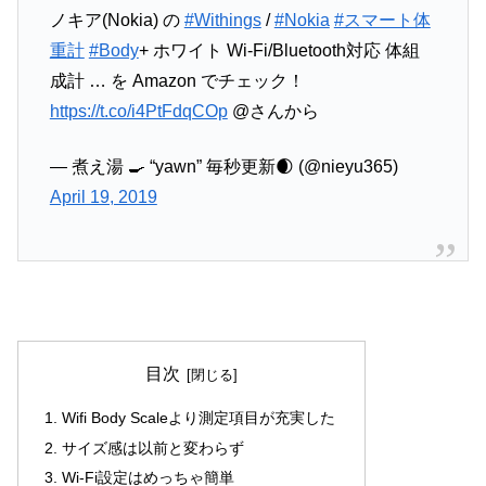
ノキア(Nokia) の
#Withings
/
#Nokia
#スマート体
重計
#Body
+ ホワイト Wi-Fi/Bluetooth対応 体組
成計 … を Amazon でチェック！
https://t.co/i4PtFdqCOp
@さんから
— 煮え湯 🍳 “yawn” 毎秒更新🌒 (@nieyu365)
April 19, 2019
目次
Wifi Body Scaleより測定項目が充実した
サイズ感は以前と変わらず
Wi-Fi設定はめっちゃ簡単