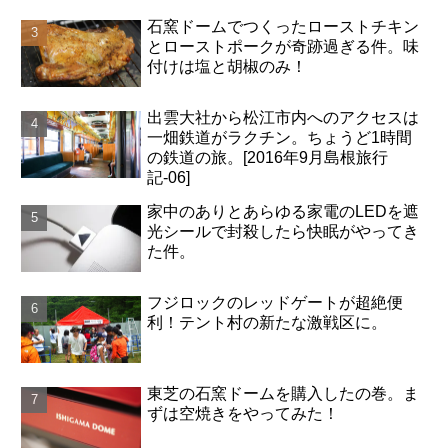
石窯ドームでつくったローストチキン
とローストポークが奇跡過ぎる件。味
付けは塩と胡椒のみ！
出雲大社から松江市内へのアクセスは
一畑鉄道がラクチン。ちょうど1時間
の鉄道の旅。[2016年9月島根旅行
記-06]
家中のありとあらゆる家電のLEDを遮
光シールで封殺したら快眠がやってき
た件。
フジロックのレッドゲートが超絶便
利！テント村の新たな激戦区に。
東芝の石窯ドームを購入したの巻。ま
ずは空焼きをやってみた！