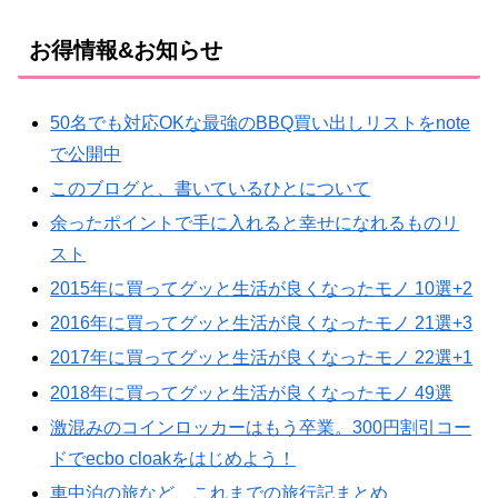
お得情報&お知らせ
50名でも対応OKな最強のBBQ買い出しリストをnote
で公開中
このブログと、書いているひとについて
余ったポイントで手に入れると幸せになれるものリ
スト
2015年に買ってグッと生活が良くなったモノ 10選+2
2016年に買ってグッと生活が良くなったモノ 21選+3
2017年に買ってグッと生活が良くなったモノ 22選+1
2018年に買ってグッと生活が良くなったモノ 49選
激混みのコインロッカーはもう卒業。300円割引コー
ドでecbo cloakをはじめよう！
車中泊の旅など、これまでの旅行記まとめ