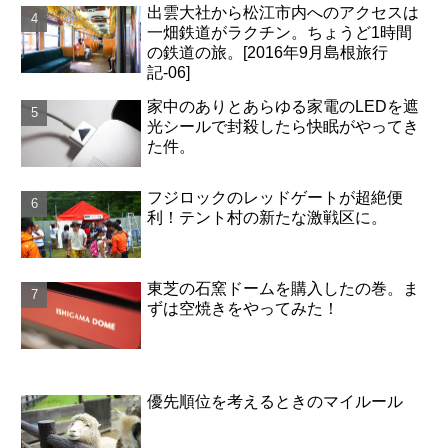
出雲大社から松江市内へのアクセスは
一畑鉄道がラクチン。ちょうど1時間
の鉄道の旅。[2016年9月島根旅行
記-06]
家中のありとあらゆる家電のLEDを遮
光シールで封殺したら快眠がやってき
た件。
フジロックのレッドゲートが超絶便
利！テント村の新たな激戦区に。
東芝の石窯ドームを購入したの巻。ま
ずは空焼きをやってみた！
優先順位を考えるときのマイルール