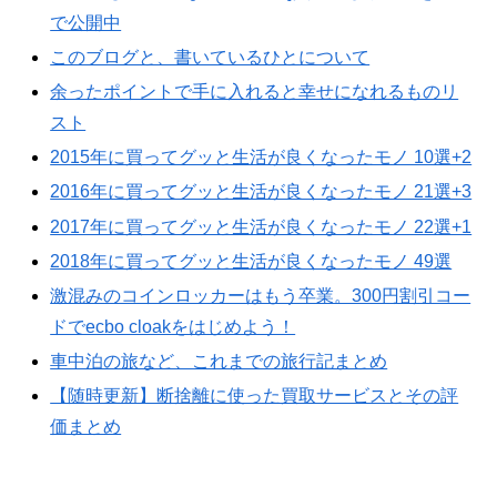
で公開中
このブログと、書いているひとについて
余ったポイントで手に入れると幸せになれるものリ
スト
2015年に買ってグッと生活が良くなったモノ 10選+2
2016年に買ってグッと生活が良くなったモノ 21選+3
2017年に買ってグッと生活が良くなったモノ 22選+1
2018年に買ってグッと生活が良くなったモノ 49選
激混みのコインロッカーはもう卒業。300円割引コー
ドでecbo cloakをはじめよう！
車中泊の旅など、これまでの旅行記まとめ
【随時更新】断捨離に使った買取サービスとその評
価まとめ