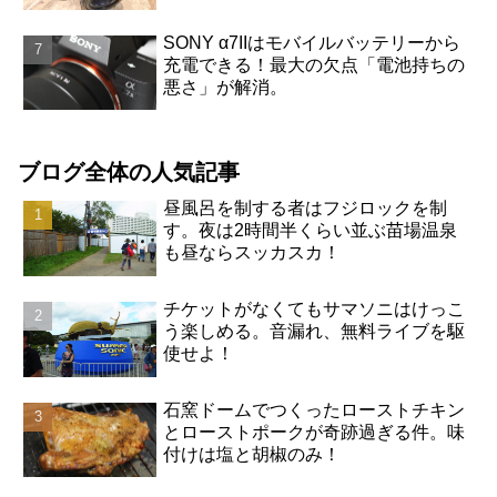
SONY α7IIはモバイルバッテリーから
充電できる！最大の欠点「電池持ちの
悪さ」が解消。
ブログ全体の人気記事
昼風呂を制する者はフジロックを制
す。夜は2時間半くらい並ぶ苗場温泉
も昼ならスッカスカ！
チケットがなくてもサマソニはけっこ
う楽しめる。音漏れ、無料ライブを駆
使せよ！
石窯ドームでつくったローストチキン
とローストポークが奇跡過ぎる件。味
付けは塩と胡椒のみ！