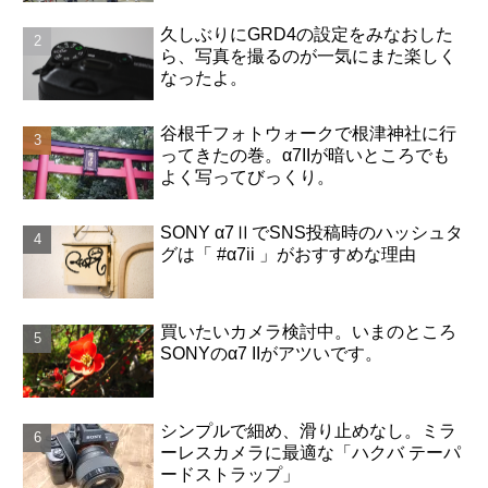
久しぶりにGRD4の設定をみなおした
ら、写真を撮るのが一気にまた楽しく
なったよ。
谷根千フォトウォークで根津神社に行
ってきたの巻。α7IIが暗いところでも
よく写ってびっくり。
SONY α7ⅡでSNS投稿時のハッシュタ
グは「 #α7ii 」がおすすめな理由
買いたいカメラ検討中。いまのところ
SONYのα7 IIがアツいです。
シンプルで細め、滑り止めなし。ミラ
ーレスカメラに最適な「ハクバ テーパ
ードストラップ」