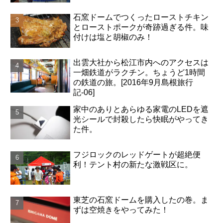
石窯ドームでつくったローストチキン
とローストポークが奇跡過ぎる件。味
付けは塩と胡椒のみ！
出雲大社から松江市内へのアクセスは
一畑鉄道がラクチン。ちょうど1時間
の鉄道の旅。[2016年9月島根旅行
記-06]
家中のありとあらゆる家電のLEDを遮
光シールで封殺したら快眠がやってき
た件。
フジロックのレッドゲートが超絶便
利！テント村の新たな激戦区に。
東芝の石窯ドームを購入したの巻。ま
ずは空焼きをやってみた！