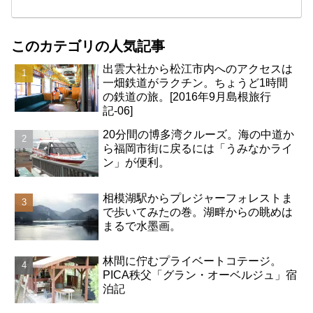
このカテゴリの人気記事
出雲大社から松江市内へのアクセスは
一畑鉄道がラクチン。ちょうど1時間
の鉄道の旅。[2016年9月島根旅行
記-06]
20分間の博多湾クルーズ。海の中道か
ら福岡市街に戻るには「うみなかライ
ン」が便利。
相模湖駅からプレジャーフォレストま
で歩いてみたの巻。湖畔からの眺めは
まるで水墨画。
林間に佇むプライベートコテージ。
PICA秩父「グラン・オーベルジュ」宿
泊記