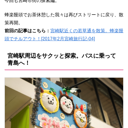
今回も宮崎市街の探索編。
蜂楽饅頭でお茶休憩した我々は再びストリートに戻り、散
策再開。
前回の記事はこちら：
宮崎駅近くの若草通を散策。蜂楽饅
頭でチルアウト！[2017年2月宮崎旅行記-04]
宮崎駅周辺をサクッと探索。バスに乗って
青島へ！