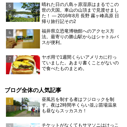
晴れた日の八島ヶ原湿原はまるでこの
世の天国。車山の山頂まで見渡せまし
た！ ― 2016年8月 長野 霧ヶ峰高原 日
帰り旅行記その2
福井県立恐竜博物館へのアクセス方
法。最寄りの勝山駅からはシャトルバ
スが便利。
ヤボ用で1週間くらいアメリカに行っ
ていました。あまり書くことがないの
で食べたものまとめ。
ブログ全体の人気記事
昼風呂を制する者はフジロックを制
す。夜は2時間半くらい並ぶ苗場温泉
も昼ならスッカスカ！
チケットがなくてもサマソニはけっこ