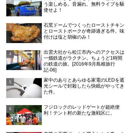
う楽しめる。音漏れ、無料ライブを駆
使せよ！
石窯ドームでつくったローストチキン
とローストポークが奇跡過ぎる件。味
付けは塩と胡椒のみ！
出雲大社から松江市内へのアクセスは
一畑鉄道がラクチン。ちょうど1時間
の鉄道の旅。[2016年9月島根旅行
記-06]
家中のありとあらゆる家電のLEDを遮
光シールで封殺したら快眠がやってき
た件。
フジロックのレッドゲートが超絶便
利！テント村の新たな激戦区に。