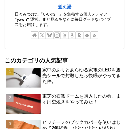
煮え湯
日々みつけた「いいね！」を集積する個人メディア
"yawn"
運営。まだ見ぬあなたに毎日グッドなバイブ
スをお届けします。
このカテゴリの人気記事
家中のありとあらゆる家電のLEDを遮
光シールで封殺したら快眠がやってき
た件。
東芝の石窯ドームを購入したの巻。ま
ずは空焼きをやってみた！
ピッチーノのブックカバーを使いはじ
めて2年経過。ひとつひとつの汚れに