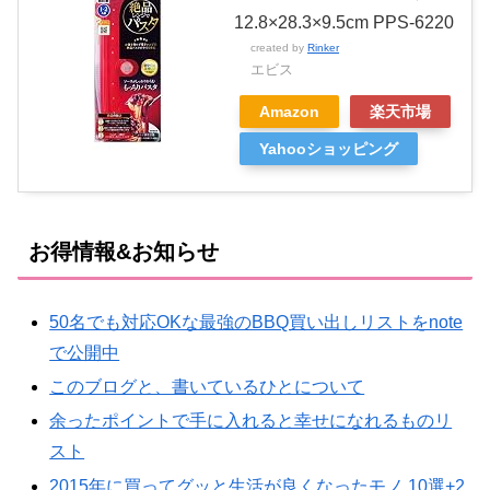
12.8×28.3×9.5cm PPS-6220
created by
Rinker
エビス
Amazon
楽天市場
Yahooショッピング
お得情報&お知らせ
50名でも対応OKな最強のBBQ買い出しリストをnote
で公開中
このブログと、書いているひとについて
余ったポイントで手に入れると幸せになれるものリ
スト
2015年に買ってグッと生活が良くなったモノ 10選+2