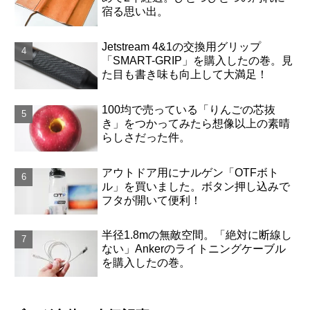
宿る思い出。
Jetstream 4&1の交換用グリップ
「SMART-GRIP」を購入したの巻。見
た目も書き味も向上して大満足！
100均で売っている「りんごの芯抜
き」をつかってみたら想像以上の素晴
らしさだった件。
アウトドア用にナルゲン「OTFボト
ル」を買いました。ボタン押し込みで
フタが開いて便利！
半径1.8mの無敵空間。「絶対に断線し
ない」Ankerのライトニングケーブル
を購入したの巻。