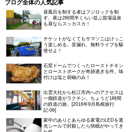
ブログ全体の人気記事
昼風呂を制する者はフジロックを制
す。夜は2時間半くらい並ぶ苗場温泉
も昼ならスッカスカ！
チケットがなくてもサマソニはけっこ
う楽しめる。音漏れ、無料ライブを駆
使せよ！
石窯ドームでつくったローストチキン
とローストポークが奇跡過ぎる件。味
付けは塩と胡椒のみ！
出雲大社から松江市内へのアクセスは
一畑鉄道がラクチン。ちょうど1時間
の鉄道の旅。[2016年9月島根旅行
記-06]
家中のありとあらゆる家電のLEDを遮
光シールで封殺したら快眠がやってき
た件。