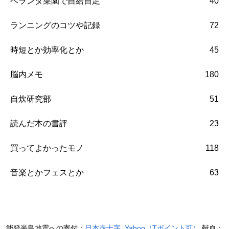
ベランダ菜園で自給自足
40
ランニングのコツや記録
72
時短とか効率化とか
45
脳内メモ
180
自炊研究部
51
読んだ本の書評
23
買ってよかったモノ
118
音楽とかフェスとか
63
能登半島地震への寄付：
日本赤十字
,
Yahoo（Tポイント可）
献血：