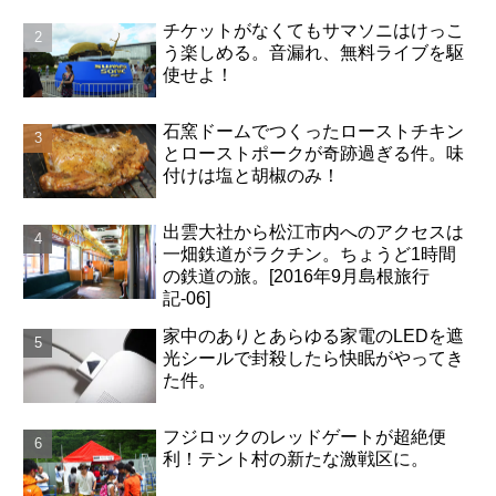
チケットがなくてもサマソニはけっこ
う楽しめる。音漏れ、無料ライブを駆
使せよ！
石窯ドームでつくったローストチキン
とローストポークが奇跡過ぎる件。味
付けは塩と胡椒のみ！
出雲大社から松江市内へのアクセスは
一畑鉄道がラクチン。ちょうど1時間
の鉄道の旅。[2016年9月島根旅行
記-06]
家中のありとあらゆる家電のLEDを遮
光シールで封殺したら快眠がやってき
た件。
フジロックのレッドゲートが超絶便
利！テント村の新たな激戦区に。