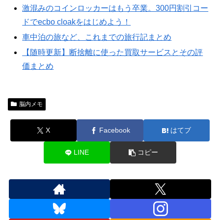
激混みのコインロッカーはもう卒業。300円割引コー
ドでecbo cloakをはじめよう！
車中泊の旅など、これまでの旅行記まとめ
【随時更新】断捨離に使った買取サービスとその評
価まとめ
脳内メモ
X
Facebook
はてブ
LINE
コピー