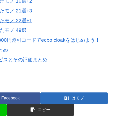
モノ 10選+2
モノ 21選+3
モノ 22選+1
たモノ 49選
円割引コードでecbo cloakをはじめよう！
とめ
ビスとその評価まとめ
Facebook
はてブ
コピー