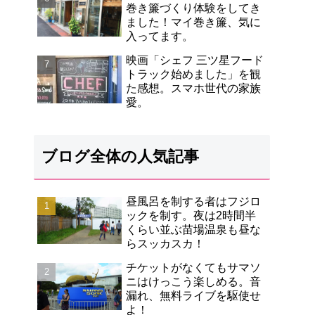
巻き簾づくり体験をしてき
ました！マイ巻き簾、気に
入ってます。
映画「シェフ 三ツ星フード
トラック始めました」を観
た感想。スマホ世代の家族
愛。
ブログ全体の人気記事
昼風呂を制する者はフジロ
ックを制す。夜は2時間半
くらい並ぶ苗場温泉も昼な
らスッカスカ！
チケットがなくてもサマソ
ニはけっこう楽しめる。音
漏れ、無料ライブを駆使せ
よ！