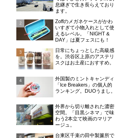
息継ぎで生き長らえており
ます。
Zoffのメガネケースがかわ
いすぎて小物入れとして使
えるレベル。「NIGHT &
DAY」は夏フェスにも！
日常にちょっとした高級感
を。渋谷区上原のアステリ
スクはお土産におすすめ。
外国製のミントキャンディ
「Ice Breakers」の個人的
ランキング。DUOうまし。
外界から切り離された濃密
空間。「目黒シネマ」で味
わう2本立て映画のマリア
ージュ。
台東区千束の田中製簾所で