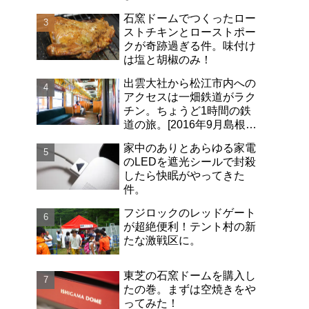
石窯ドームでつくったロー
ストチキンとローストポー
クが奇跡過ぎる件。味付け
は塩と胡椒のみ！
出雲大社から松江市内への
アクセスは一畑鉄道がラク
チン。ちょうど1時間の鉄
道の旅。[2016年9月島根旅
行記-06]
家中のありとあらゆる家電
のLEDを遮光シールで封殺
したら快眠がやってきた
件。
フジロックのレッドゲート
が超絶便利！テント村の新
たな激戦区に。
東芝の石窯ドームを購入し
たの巻。まずは空焼きをや
ってみた！