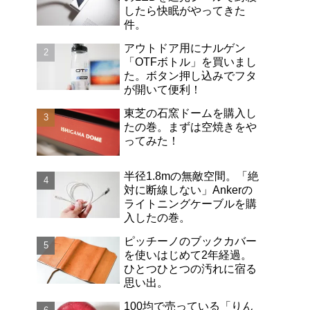
したら快眠がやってきた
件。
アウトドア用にナルゲン
「OTFボトル」を買いまし
た。ボタン押し込みでフタ
が開いて便利！
東芝の石窯ドームを購入し
たの巻。まずは空焼きをや
ってみた！
半径1.8mの無敵空間。「絶
対に断線しない」Ankerの
ライトニングケーブルを購
入したの巻。
ピッチーノのブックカバー
を使いはじめて2年経過。
ひとつひとつの汚れに宿る
思い出。
100均で売っている「りん