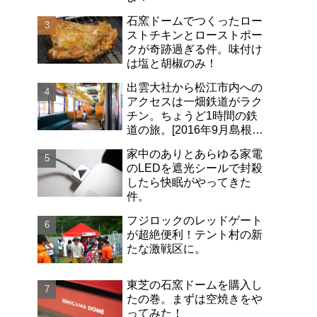
石窯ドームでつくったロー
ストチキンとローストポー
クが奇跡過ぎる件。味付け
は塩と胡椒のみ！
出雲大社から松江市内への
アクセスは一畑鉄道がラク
チン。ちょうど1時間の鉄
道の旅。[2016年9月島根旅
行記-06]
家中のありとあらゆる家電
のLEDを遮光シールで封殺
したら快眠がやってきた
件。
フジロックのレッドゲート
が超絶便利！テント村の新
たな激戦区に。
東芝の石窯ドームを購入し
たの巻。まずは空焼きをや
ってみた！