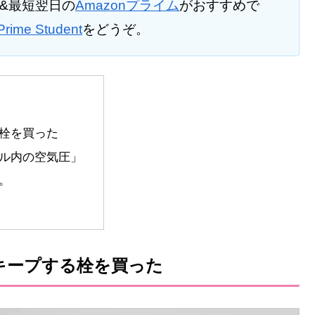
料&最短翌日の
Amazonプライム
がおすすめで
Prime Student
をどうぞ。
栓を買った
ル内の空気圧」
。
キープする栓を買った