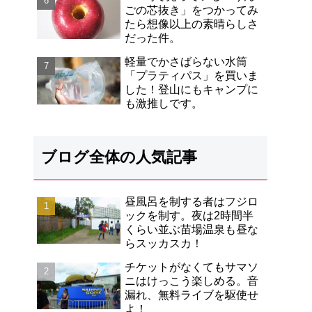
ごの芯抜き」をつかってみ
たら想像以上の素晴らしさ
だった件。
軽量でかさばらない水筒
「プラティパス」を買いま
した！登山にもキャンプに
も激推しです。
ブログ全体の人気記事
昼風呂を制する者はフジロ
ックを制す。夜は2時間半
くらい並ぶ苗場温泉も昼な
らスッカスカ！
チケットがなくてもサマソ
ニはけっこう楽しめる。音
漏れ、無料ライブを駆使せ
よ！