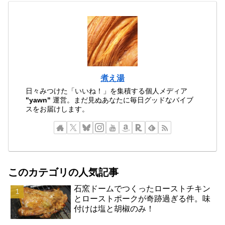
煮え湯
日々みつけた「いいね！」を集積する個人メディア
"yawn"
運営。まだ見ぬあなたに毎日グッドなバイブ
スをお届けします。
このカテゴリの人気記事
石窯ドームでつくったローストチキン
とローストポークが奇跡過ぎる件。味
付けは塩と胡椒のみ！