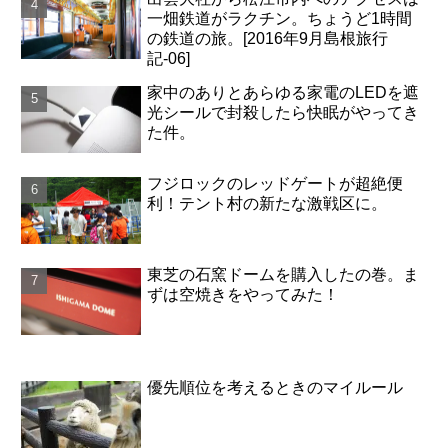
一畑鉄道がラクチン。ちょうど1時間
の鉄道の旅。[2016年9月島根旅行
記-06]
家中のありとあらゆる家電のLEDを遮
光シールで封殺したら快眠がやってき
た件。
フジロックのレッドゲートが超絶便
利！テント村の新たな激戦区に。
東芝の石窯ドームを購入したの巻。ま
ずは空焼きをやってみた！
優先順位を考えるときのマイルール