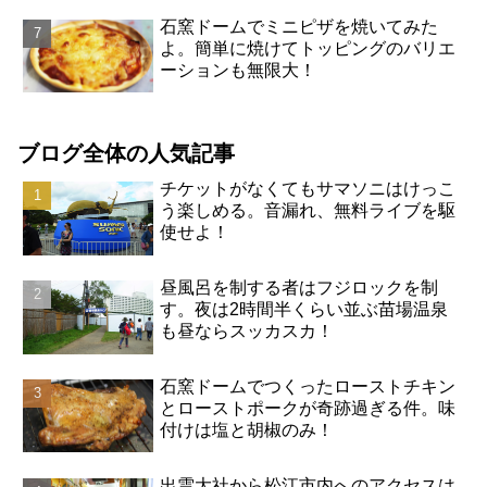
石窯ドームでミニピザを焼いてみた
よ。簡単に焼けてトッピングのバリエ
ーションも無限大！
ブログ全体の人気記事
チケットがなくてもサマソニはけっこ
う楽しめる。音漏れ、無料ライブを駆
使せよ！
昼風呂を制する者はフジロックを制
す。夜は2時間半くらい並ぶ苗場温泉
も昼ならスッカスカ！
石窯ドームでつくったローストチキン
とローストポークが奇跡過ぎる件。味
付けは塩と胡椒のみ！
出雲大社から松江市内へのアクセスは