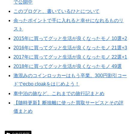
で公開中
このブログと、書いているひとについて
余ったポイントで手に入れると幸せになれるものリ
スト
2015年に買ってグッと生活が良くなったモノ 10選+2
2016年に買ってグッと生活が良くなったモノ 21選+3
2017年に買ってグッと生活が良くなったモノ 22選+1
2018年に買ってグッと生活が良くなったモノ 49選
激混みのコインロッカーはもう卒業。300円割引コー
ドでecbo cloakをはじめよう！
車中泊の旅など、これまでの旅行記まとめ
【随時更新】断捨離に使った買取サービスとその評
価まとめ