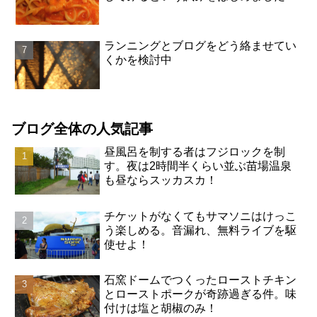
ランニングとブログをどう絡ませてい
くかを検討中
ブログ全体の人気記事
昼風呂を制する者はフジロックを制
す。夜は2時間半くらい並ぶ苗場温泉
も昼ならスッカスカ！
チケットがなくてもサマソニはけっこ
う楽しめる。音漏れ、無料ライブを駆
使せよ！
石窯ドームでつくったローストチキン
とローストポークが奇跡過ぎる件。味
付けは塩と胡椒のみ！