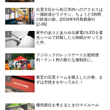
出雲大社から松江市内へのアクセスは
一畑鉄道がラクチン。ちょうど1時間
の鉄道の旅。[2016年9月島根旅行
記-06]
家中のありとあらゆる家電のLEDを遮
光シールで封殺したら快眠がやってき
た件。
フジロックのレッドゲートが超絶便
利！テント村の新たな激戦区に。
東芝の石窯ドームを購入したの巻。ま
ずは空焼きをやってみた！
優先順位を考えるときのマイルール