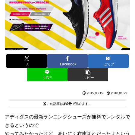
X
Facebook
はてブ
LINE
コピー
2015.03.15
2018.01.29
この記事は
約2分
で読めます。
アディダスの最新ランニングシューズが無料でレンタルで
きるというので
やってみたかったけど、あいにく在庫切れだったよという