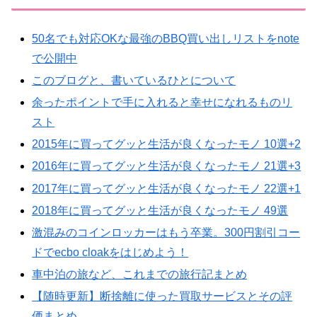
50名でも対応OKな最強のBBQ買い出しリストをnote
で公開中
このブログと、書いているひとについて
余ったポイントで手に入れると幸せになれるものリ
スト
2015年に買ってグッと生活が良くなったモノ 10選+2
2016年に買ってグッと生活が良くなったモノ 21選+3
2017年に買ってグッと生活が良くなったモノ 22選+1
2018年に買ってグッと生活が良くなったモノ 49選
激混みのコインロッカーはもう卒業。300円割引コー
ドでecbo cloakをはじめよう！
車中泊の旅など、これまでの旅行記まとめ
【随時更新】断捨離に使った買取サービスとその評
価まとめ