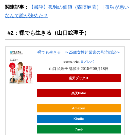
関連記事：
【書評】孤独の価値（森博嗣著） | 孤独が悪い
なんて誰が決めた？
#2：裸でも生きる（山口絵理子）
裸でも生きる 〜25歳女性起業家の号泣戦記〜
posted with
ヨメレバ
山口 絵理子 講談社 2015年09月18日
楽天ブックス
楽天kobo
Amazon
Kindle
7net