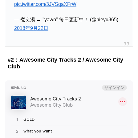
pic.twitter.com/3JVSqaXFrW
— 煮え湯 🍳 "yawn" 毎日更新中！ (@nieyu365)
2018年9月22日
#2：Awesome City Tracks 2 / Awesome City
Club