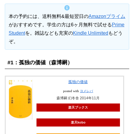
本の予約には、送料無料&最短翌日の
Amazonプライム
がおすすめです。学生の方は6ヶ月無料で試せる
Prime
Student
を。雑誌なども充実の
Kindle Unlimited
もどう
ぞ。
#1：孤独の価値（森博嗣）
孤独の価値
posted with
ヨメレバ
森博嗣 幻冬舎 2014年11月
楽天ブックス
楽天kobo