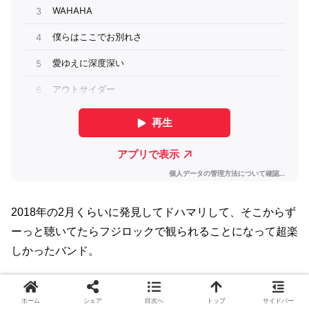
2018年の2月くらいに発見してドハマリして、そこからず
ーっと聴いてたらフジロックで観られることになって超楽
しかったバンド。
The Killersのキラキラ感とキリンジのポップネス、そこに
ホーム
シェア
目次へ
トップ
サイドバー
Snow Patrolみたいな音のザクザク感がある。