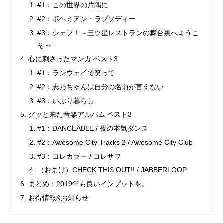
#1：この世界の片隅に
#2：ボヘミアン・ラプソディー
#3：シェフ！～三ツ星レストランの舞台裏へようこ
そ～
心に刺さったマンガ ベスト3
#1：ランウェイで笑って
#2：志乃ちゃんは自分の名前が言えない
#3：いぶり暮らし
グッと来た音楽アルバム ベスト3
#1：DANCEABLE / 夜の本気ダンス
#2：Awesome City Tracks 2 / Awesome City Club
#3：コレカラー / コレサワ
（おまけ）CHECK THIS OUT!! / JABBERLOOP
まとめ：2019年も良いインプットを。
お得情報&お知らせ