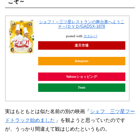
こそ～
シェフ！～三ツ星レストランの舞台裏へようこ
そ～/ＤＶＤ/GADSX-1878
posted with
カエレバ
楽天市場
Amazon
Yahooショッピング
7net
実はもともとは似た名前の別の映画「
シェフ 三ツ星フー
ドトラック始めました
」を観ようと思っていたのです
が、うっかり間違えて観はじめたというもの。