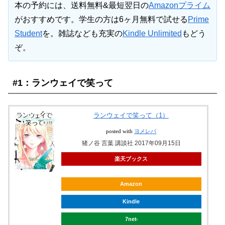
本の予約には、送料無料&最短翌日の
Amazonプライム
がおすすめです。学生の方は6ヶ月無料で試せる
Prime
Student
を。雑誌なども充実の
Kindle Unlimited
もどう
ぞ。
#1：ランウェイで笑って
ランウェイで笑って（1）
posted with
ヨメレバ
猪ノ谷 言葉 講談社 2017年09月15日
楽天ブックス
Amazon
Kindle
7net