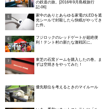
の鉄道の旅。[2016年9月島根旅行
記-06]
家中のありとあらゆる家電のLEDを遮
光シールで封殺したら快眠がやってき
た件。
フジロックのレッドゲートが超絶便
利！テント村の新たな激戦区に。
東芝の石窯ドームを購入したの巻。ま
ずは空焼きをやってみた！
優先順位を考えるときのマイルール