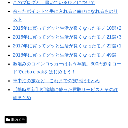
このブログと、書いているひとについて
余ったポイントで手に入れると幸せになれるものリ
スト
2015年に買ってグッと生活が良くなったモノ 10選+2
2016年に買ってグッと生活が良くなったモノ 21選+3
2017年に買ってグッと生活が良くなったモノ 22選+1
2018年に買ってグッと生活が良くなったモノ 49選
激混みのコインロッカーはもう卒業。300円割引コー
ドでecbo cloakをはじめよう！
車中泊の旅など、これまでの旅行記まとめ
【随時更新】断捨離に使った買取サービスとその評
価まとめ
脳内メモ