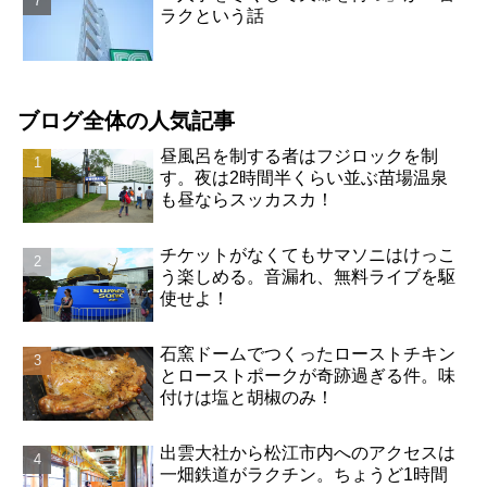
ラクという話
ブログ全体の人気記事
昼風呂を制する者はフジロックを制
す。夜は2時間半くらい並ぶ苗場温泉
も昼ならスッカスカ！
チケットがなくてもサマソニはけっこ
う楽しめる。音漏れ、無料ライブを駆
使せよ！
石窯ドームでつくったローストチキン
とローストポークが奇跡過ぎる件。味
付けは塩と胡椒のみ！
出雲大社から松江市内へのアクセスは
一畑鉄道がラクチン。ちょうど1時間