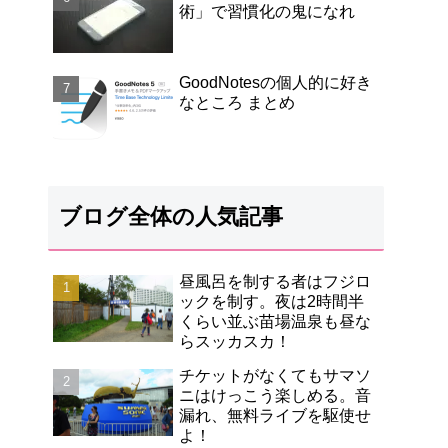
術」で習慣化の鬼になれ
GoodNotesの個人的に好き
なところ まとめ
ブログ全体の人気記事
昼風呂を制する者はフジロ
ックを制す。夜は2時間半
くらい並ぶ苗場温泉も昼な
らスッカスカ！
チケットがなくてもサマソ
ニはけっこう楽しめる。音
漏れ、無料ライブを駆使せ
よ！