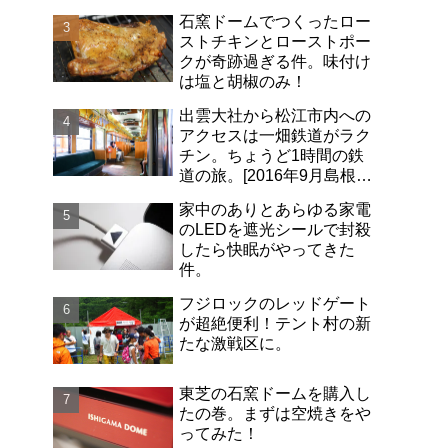
石窯ドームでつくったロー
ストチキンとローストポー
クが奇跡過ぎる件。味付け
は塩と胡椒のみ！
出雲大社から松江市内への
アクセスは一畑鉄道がラク
チン。ちょうど1時間の鉄
道の旅。[2016年9月島根旅
行記-06]
家中のありとあらゆる家電
のLEDを遮光シールで封殺
したら快眠がやってきた
件。
フジロックのレッドゲート
が超絶便利！テント村の新
たな激戦区に。
東芝の石窯ドームを購入し
たの巻。まずは空焼きをや
ってみた！