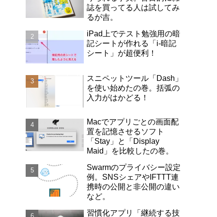
誌を買ってる人は試してみ
るが吉。
iPad上でテスト勉強用の暗
記シートが作れる「i-暗記
シート」が超便利！
スニペットツール「Dash」
を使い始めたの巻。括弧の
入力がはかどる！
Macでアプリごとの画面配
置を記憶させるソフト
「Stay」と「Display
Maid」を比較したの巻。
Swarmのプライバシー設定
例。SNSシェアやIFTTT連
携時の公開と非公開の違い
など。
習慣化アプリ「継続する技