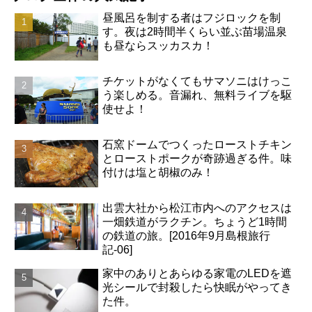
昼風呂を制する者はフジロックを制
す。夜は2時間半くらい並ぶ苗場温泉
も昼ならスッカスカ！
チケットがなくてもサマソニはけっこ
う楽しめる。音漏れ、無料ライブを駆
使せよ！
石窯ドームでつくったローストチキン
とローストポークが奇跡過ぎる件。味
付けは塩と胡椒のみ！
出雲大社から松江市内へのアクセスは
一畑鉄道がラクチン。ちょうど1時間
の鉄道の旅。[2016年9月島根旅行
記-06]
家中のありとあらゆる家電のLEDを遮
光シールで封殺したら快眠がやってき
た件。