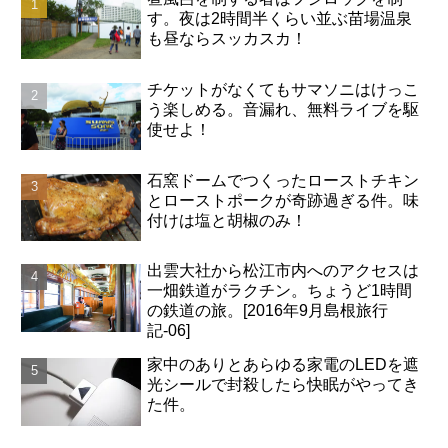
す。夜は2時間半くらい並ぶ苗場温泉
も昼ならスッカスカ！
チケットがなくてもサマソニはけっこ
う楽しめる。音漏れ、無料ライブを駆
使せよ！
石窯ドームでつくったローストチキン
とローストポークが奇跡過ぎる件。味
付けは塩と胡椒のみ！
出雲大社から松江市内へのアクセスは
一畑鉄道がラクチン。ちょうど1時間
の鉄道の旅。[2016年9月島根旅行
記-06]
家中のありとあらゆる家電のLEDを遮
光シールで封殺したら快眠がやってき
た件。