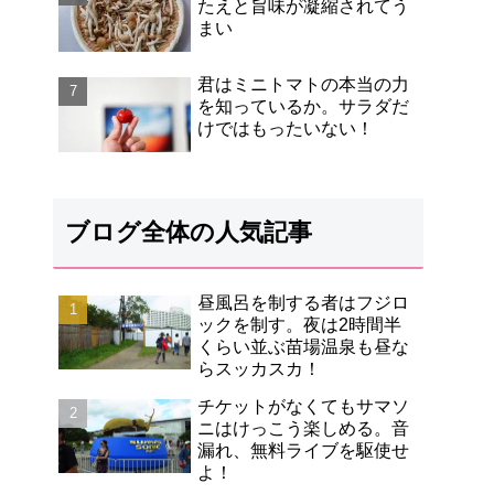
たえと旨味が凝縮されてう
まい
君はミニトマトの本当の力
を知っているか。サラダだ
けではもったいない！
ブログ全体の人気記事
昼風呂を制する者はフジロ
ックを制す。夜は2時間半
くらい並ぶ苗場温泉も昼な
らスッカスカ！
チケットがなくてもサマソ
ニはけっこう楽しめる。音
漏れ、無料ライブを駆使せ
よ！