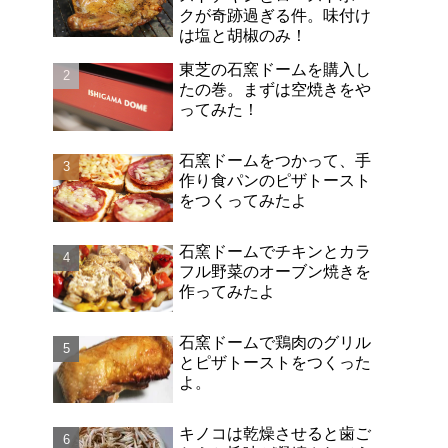
クが奇跡過ぎる件。味付け
は塩と胡椒のみ！
東芝の石窯ドームを購入し
たの巻。まずは空焼きをや
ってみた！
石窯ドームをつかって、手
作り食パンのピザトースト
をつくってみたよ
石窯ドームでチキンとカラ
フル野菜のオーブン焼きを
作ってみたよ
石窯ドームで鶏肉のグリル
とピザトーストをつくった
よ。
キノコは乾燥させると歯ご