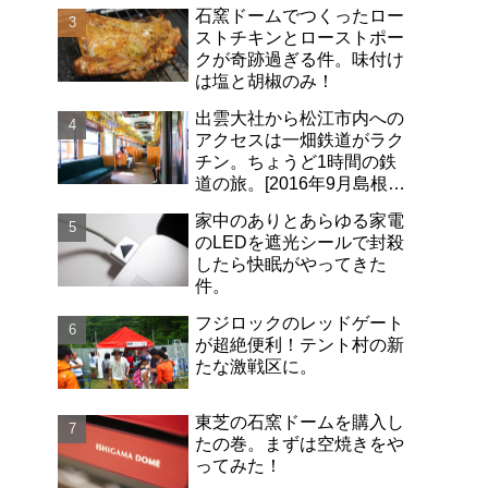
石窯ドームでつくったロー
ストチキンとローストポー
クが奇跡過ぎる件。味付け
は塩と胡椒のみ！
出雲大社から松江市内への
アクセスは一畑鉄道がラク
チン。ちょうど1時間の鉄
道の旅。[2016年9月島根旅
行記-06]
家中のありとあらゆる家電
のLEDを遮光シールで封殺
したら快眠がやってきた
件。
フジロックのレッドゲート
が超絶便利！テント村の新
たな激戦区に。
東芝の石窯ドームを購入し
たの巻。まずは空焼きをや
ってみた！