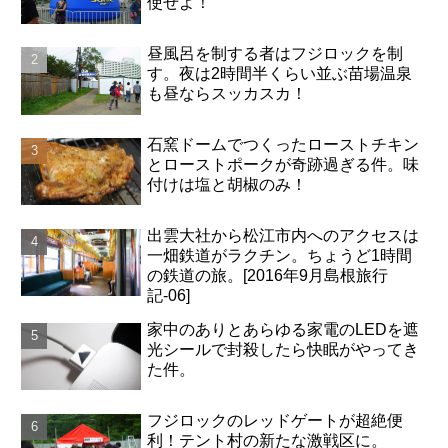
使せよ！
昼風呂を制する者はフジロックを制
す。夜は2時間半くらい並ぶ苗場温泉
も昼ならスッカスカ！
石窯ドームでつくったローストチキン
とローストポークが奇跡過ぎる件。味
付けは塩と胡椒のみ！
出雲大社から松江市内へのアクセスは
一畑鉄道がラクチン。ちょうど1時間
の鉄道の旅。[2016年9月島根旅行
記-06]
家中のありとあらゆる家電のLEDを遮
光シールで封殺したら快眠がやってき
た件。
フジロックのレッドゲートが超絶便
利！テント村の新たな激戦区に。